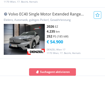
1170 Wien, 17. Bezirk, Hernals
Volvo EC40 Single Motor Extended Range
82kWh Ultra Dark
Elektro, Automatik, gültiges Pickerl, Gewährleistung
2026
EZ
4.235
km
252
PS (185 kW)
€ 54.900
DENZEL Wien 17
1170 Wien, 17. Bezirk, Hernals
Suchagent aktivieren