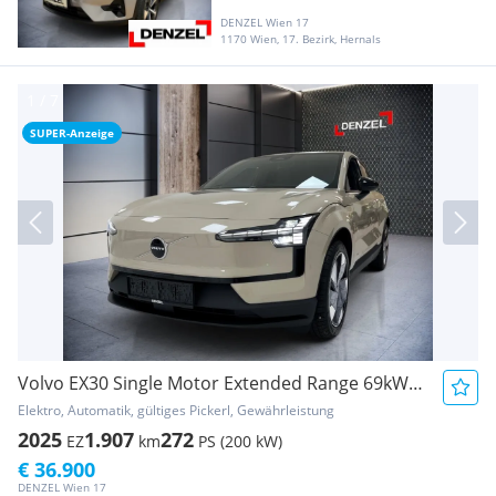
DENZEL Wien 17
1170 Wien, 17. Bezirk, Hernals
SUPER-Anzeige
Volvo EX30 Single Motor Extended Range 69kWh Core
Elektro, Automatik, gültiges Pickerl, Gewährleistung
2025
1.907
272
EZ
km
PS (200 kW)
€ 36.900
DENZEL Wien 17