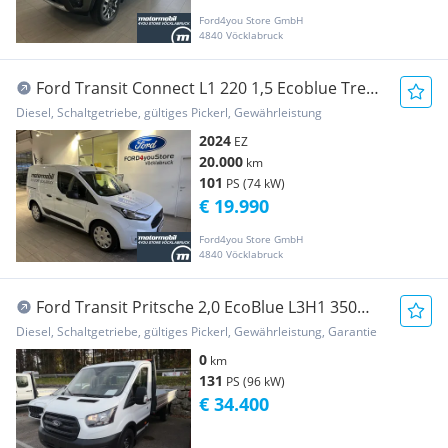
Ford4you Store GmbH
4840 Vöcklabruck
Ford Transit Connect L1 220 1,5 Ecoblue Trend
Transporter / Kastenwagen
Diesel, Schaltgetriebe, gültiges Pickerl, Gewährleistung
2024
EZ
20.000
km
101
PS (74 kW)
€ 19.990
Ford4you Store GmbH
4840 Vöcklabruck
Ford Transit Pritsche 2,0 EcoBlue L3H1 350
Trend Pritsche
Diesel, Schaltgetriebe, gültiges Pickerl, Gewährleistung, Garantie
0
km
131
PS (96 kW)
€ 34.400