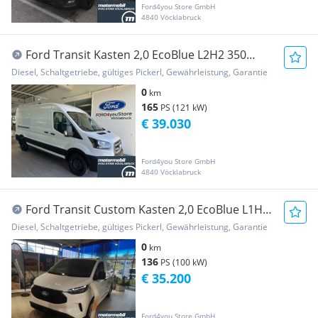
Ford4you Store GmbH
4840 Vöcklabruck
Ford Transit Kasten 2,0 EcoBlue L2H2 350
Trend Transporter / Kastenwagen
Diesel, Schaltgetriebe, gültiges Pickerl, Gewährleistung, Garantie
0
km
165
PS (121 kW)
€ 39.030
Ford4you Store GmbH
4840 Vöcklabruck
Ford Transit Custom Kasten 2,0 EcoBlue L1H1
320 Trend Transporter / Kastenwagen
Diesel, Schaltgetriebe, gültiges Pickerl, Gewährleistung, Garantie
0
km
136
PS (100 kW)
€ 35.200
Ford4you Store GmbH