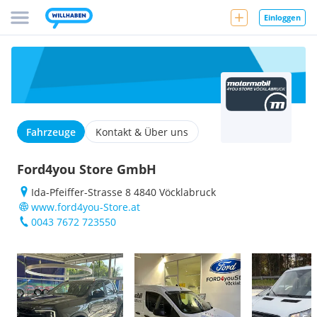
Einloggen
Fahrzeuge
Kontakt & Über uns
Ford4you Store GmbH
Ida-Pfeiffer-Strasse 8 4840 Vöcklabruck
www.ford4you-Store.at
0043 7672 723550