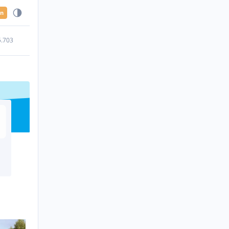
en
5.703