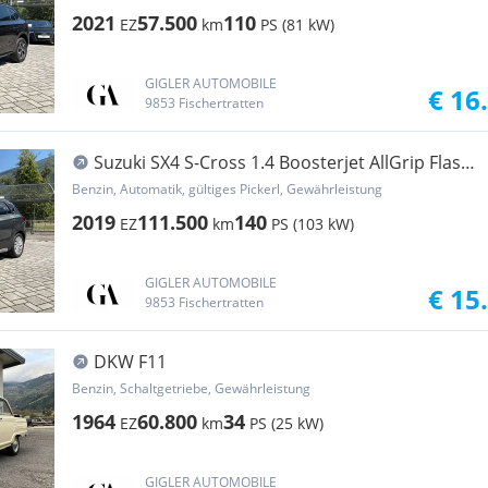
2021
57.500
110
EZ
km
PS (81 kW)
GIGLER AUTOMOBILE
€ 16
9853 Fischertratten
Suzuki SX4 S-Cross 1.4 Boosterjet AllGrip Flash
4x4
Benzin, Automatik, gültiges Pickerl, Gewährleistung
2019
111.500
140
EZ
km
PS (103 kW)
GIGLER AUTOMOBILE
€ 15
9853 Fischertratten
DKW F11
Benzin, Schaltgetriebe, Gewährleistung
1964
60.800
34
EZ
km
PS (25 kW)
GIGLER AUTOMOBILE