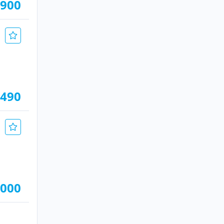
.900
.490
.000