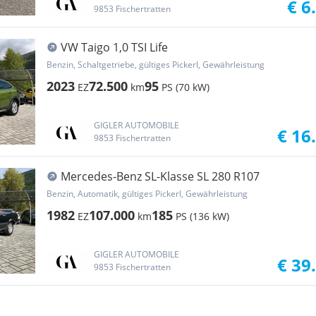
€ 6
9853 Fischertratten
VW Taigo 1,0 TSI Life
Benzin, Schaltgetriebe, gültiges Pickerl, Gewährleistung
2023
72.500
95
EZ
km
PS (70 kW)
GIGLER AUTOMOBILE
€ 16
9853 Fischertratten
Mercedes-Benz SL-Klasse SL 280 R107
Benzin, Automatik, gültiges Pickerl, Gewährleistung
1982
107.000
185
EZ
km
PS (136 kW)
GIGLER AUTOMOBILE
€ 39
9853 Fischertratten