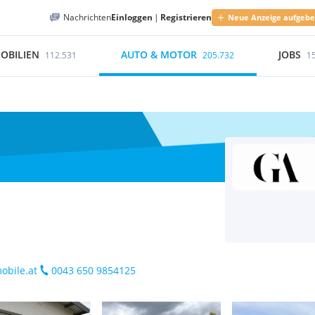
Nachrichten
Einloggen
|
Registrieren
Neue Anzeige aufgeb
OBILIEN
AUTO & MOTOR
JOBS
112.531
205.732
1
obile.at
0043 650 9854125