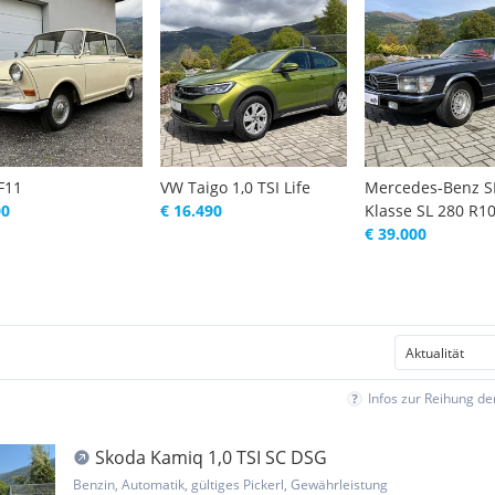
F11
VW Taigo 1,0 TSI Life
Mercedes-Benz S
00
€ 16.490
Klasse SL 280 R1
€ 39.000
Infos zur Reihung d
Skoda Kamiq 1,0 TSI SC DSG
Benzin, Automatik, gültiges Pickerl, Gewährleistung