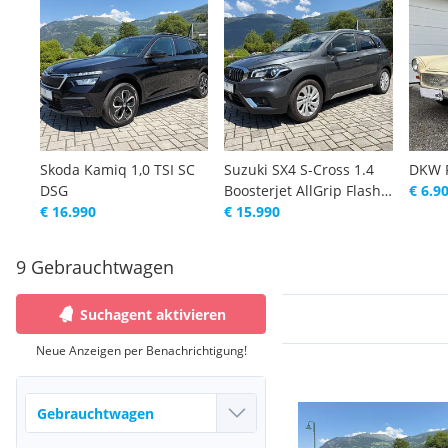
Skoda Kamiq 1,0 TSI SC
Suzuki SX4 S-Cross 1.4
DKW 
DSG
Boosterjet AllGrip Flash
€ 6.9
€ 16.990
4x4
€ 15.990
9 Gebrauchtwagen
Suchagent aktivieren
Neue Anzeigen per Benachrichtigung!