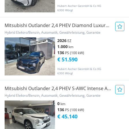
Hubert Ascher GesmbH & Co KG
6300 Wörgl
Mitsubishi Outlander 2,4 PHEV Diamond Luxury
Black Edition
Hybrid Elektro/Benzin, Automatik, Gewährleistung, Garantie
2026
EZ
1.000
km
136
PS (100 kW)
€ 51.590
Hubert Ascher GesmbH & Co KG
6300 Wörgl
Mitsubishi Outlander 2,4 PHEV S-AWC Intense AT
25
Hybrid Elektro/Benzin, Automatik, Gewährleistung, Garantie
0
km
136
PS (100 kW)
€ 45.140