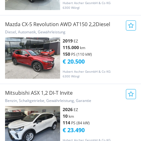
Hubert Ascher GesmbH & Co KG
6300 Wörgl
Mazda CX-5 Revolution AWD AT150 2,2Diesel
Diesel, Automatik, Gewährleistung
2019
EZ
115.000
km
150
PS (110 kW)
€ 20.500
Hubert Ascher GesmbH & Co KG
6300 Wörgl
Mitsubishi ASX 1,2 DI-T Invite
Benzin, Schaltgetriebe, Gewährleistung, Garantie
2026
EZ
10
km
114
PS (84 kW)
€ 23.490
Hubert Ascher GesmbH & Co KG