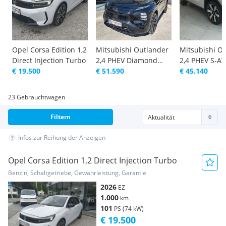
Opel Corsa Edition 1,2
Mitsubishi Outlander
Mitsubishi O
Direct Injection Turbo
2,4 PHEV Diamond
2,4 PHEV S-A
€ 19.500
Luxury Black Edition
€ 51.590
Intense AT 25
€ 45.140
23 Gebrauchtwagen
Filtern
Infos zur Reihung der Anzeigen
Opel Corsa Edition 1,2 Direct Injection Turbo
Benzin, Schaltgetriebe, Gewährleistung, Garantie
2026
EZ
1.000
km
101
PS (74 kW)
€ 19.500