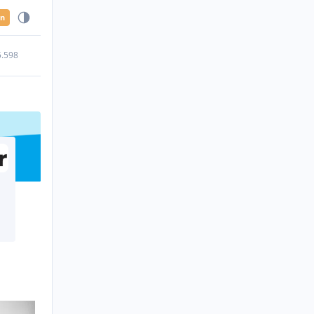
en
5.598