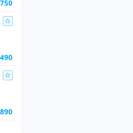
.750
.490
.890