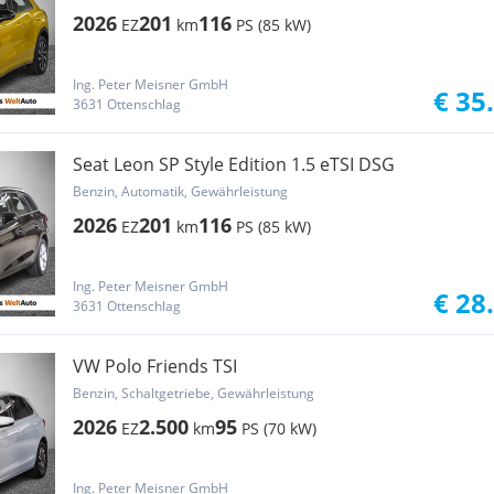
2026
201
116
EZ
km
PS (85 kW)
Ing. Peter Meisner GmbH
€ 35
3631 Ottenschlag
Seat Leon SP Style Edition 1.5 eTSI DSG
Benzin, Automatik, Gewährleistung
2026
201
116
EZ
km
PS (85 kW)
Ing. Peter Meisner GmbH
€ 28
3631 Ottenschlag
VW Polo Friends TSI
Benzin, Schaltgetriebe, Gewährleistung
2026
2.500
95
EZ
km
PS (70 kW)
Ing. Peter Meisner GmbH