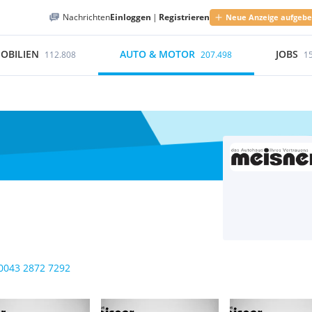
Nachrichten
Einloggen
|
Registrieren
Neue Anzeige aufgeb
OBILIEN
AUTO & MOTOR
JOBS
112.808
207.498
1
0043 2872 7292