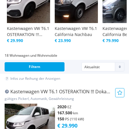
Kastenwagen VW T6.1
Kastenwagen VW T6.1
Kastenwagen
OSTERAKTION !!!
California Nachbau
California Be
Doka-K...
€ 29.990
€ 23.990
€ 79.990
18 Wohnwagen und Wohnmobile
Filtern
Infos zur Reihung der Anzeigen
Kastenwagen VW T6.1 OSTERAKTION !!! Doka-
K...
gültiges Pickerl, Automatik, Gewährleistung
2020
EZ
167.500
km
150
PS (110 kW)
€ 29.990