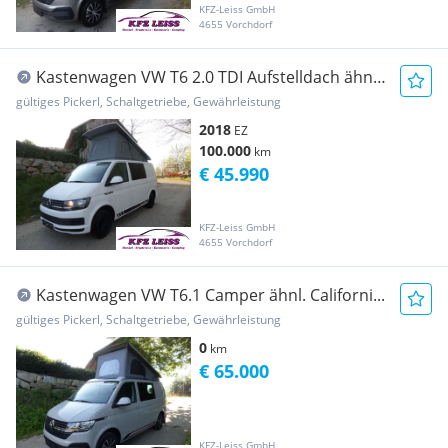
KFZ-Leiss GmbH
4655 Vorchdorf
Kastenwagen VW T6 2.0 TDI Aufstelldach ähnl.
California open Sky
gültiges Pickerl, Schaltgetriebe, Gewährleistung
2018
EZ
100.000
km
€ 45.990
KFZ-Leiss GmbH
4655 Vorchdorf
Kastenwagen VW T6.1 Camper ähnl. Californi...
gültiges Pickerl, Schaltgetriebe, Gewährleistung
0
km
€ 65.000
KFZ-Leiss GmbH