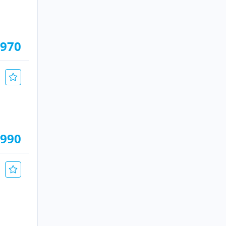
.970
.990