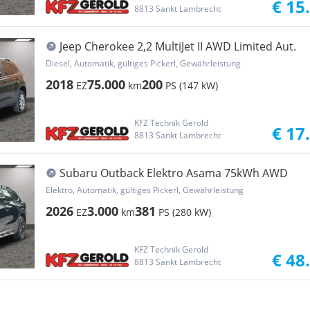
€ 15
8813 Sankt Lambrecht
Jeep Cherokee 2,2 MultiJet II AWD Limited Aut.
Diesel, Automatik, gültiges Pickerl, Gewährleistung
2018
75.000
200
EZ
km
PS (147 kW)
KFZ Technik Gerold
€ 17
8813 Sankt Lambrecht
Subaru Outback Elektro Asama 75kWh AWD
Elektro, Automatik, gültiges Pickerl, Gewährleistung
2026
3.000
381
EZ
km
PS (280 kW)
KFZ Technik Gerold
€ 48
8813 Sankt Lambrecht