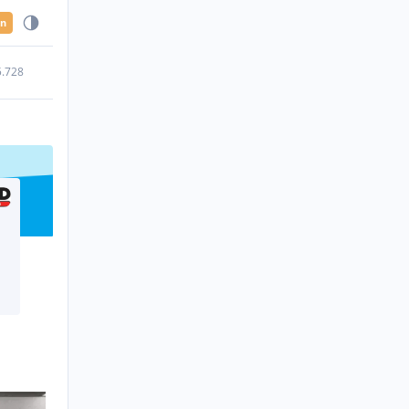
en
5.728