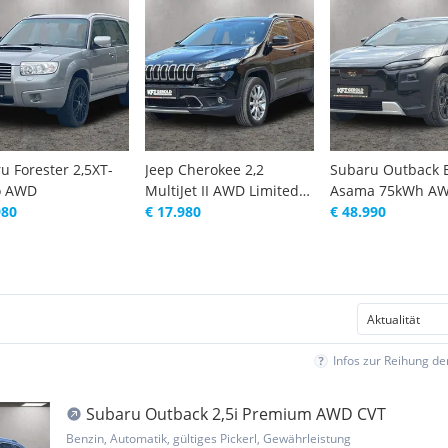
u Forester 2,5XT-
Jeep Cherokee 2,2
Subaru Outback E
o AWD
MultiJet II AWD Limited
Asama 75kWh A
980
Aut.
€ 17.980
€ 48.990
Infos zur Reihung d
Subaru Outback 2,5i Premium AWD CVT
Benzin, Automatik, gültiges Pickerl, Gewährleistung