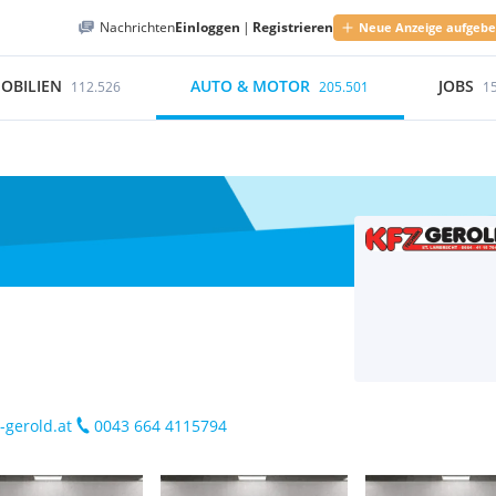
Nachrichten
Einloggen
|
Registrieren
Neue Anzeige aufgeb
OBILIEN
AUTO & MOTOR
JOBS
112.526
205.501
1
-gerold.at
0043 664 4115794