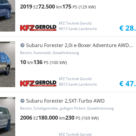
2019
72.500
175
EZ
km
PS (129 kW)
KFZ Technik Gerold
€ 28
8813 Sankt Lambrecht
Subaru Forester 2,0i e-Boxer Adventure AWD
Aut. inkl. ...
Benzin, Automatik, Gewährleistung
10
136
km
PS (100 kW)
KFZ Technik Gerold
€ 47
8813 Sankt Lambrecht
Subaru Forester 2,5XT-Turbo AWD
Benzin, Schaltgetriebe, gültiges Pickerl, Gewährleistung
2006
180.000
230
EZ
km
PS (169 kW)
KFZ Technik Gerold