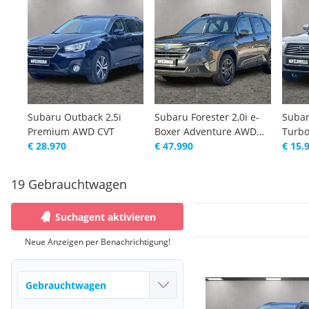
Subaru Outback 2,5i
Subaru Forester 2,0i e-
Subar
Premium AWD CVT
Boxer Adventure AWD
Turb
€ 28.970
Aut. inkl. ...
€ 47.990
€ 15.
19 Gebrauchtwagen
Suchagent aktivieren
Neue Anzeigen per Benachrichtigung!