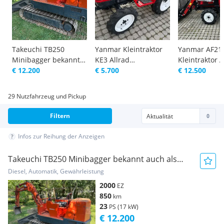
Takeuchi TB250
Yanmar Kleintraktor
Yanmar AF21
Minibagger bekannt
KE3 Allrad
Kleintraktor A
auch als TB025 mit
€ 12.200
Agrarfahrzeug
€ 5.700
neuem Frontla
€ 12.500
Sta... Baumaschine
Agrarfahrzeu
29 Nutzfahrzeug und Pickup
Filtern
Infos zur Reihung der Anzeigen
Takeuchi TB250 Minibagger bekannt auch als
TB025 mit Sta... Baumaschine
Diesel, Automatik, Gewährleistung
2000
EZ
850
km
23
PS (17 kW)
€ 12.200