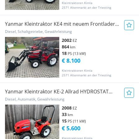
Kleintraktoren Kimla
2571 Altenmarkt an der Triesting
Yanmar Kleintraktor KE4 mit neuem Frontlader
... Agrarfahrzeug
Diesel, Schaltgetriebe, Gewährleistung
2002
EZ
864
km
18
PS (13 kW)
€ 8.100
Kleintraktoren Kimla
2571 Altenmarkt an der Triesting
Yanmar Kleintraktor KE-2 Allrad HYDROSTAT
Aut... Agrarfahrzeug
Diesel, Automatik, Gewährleistung
2008
EZ
33
km
15
PS (11 kW)
€ 5.600
Kleintraktoren Kimla