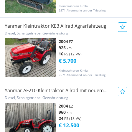
Kleintraktoren Kimla
2571 Altenmarkt an der Triesting
Yanmar Kleintraktor KE3 Allrad Agrarfahrzeug
Diesel, Schaltgetriebe, Gewährleistung
2004
EZ
925
km
16
PS (12 kW)
€ 5.700
Kleintraktoren Kimla
2571 Altenmarkt an der Triesting
Yanmar AF210 Kleintraktor Allrad mit neuem
Frontlader ... Agrarfahrzeug
Diesel, Schaltgetriebe, Gewährleistung
2004
EZ
960
km
24
PS (18 kW)
€ 12.500