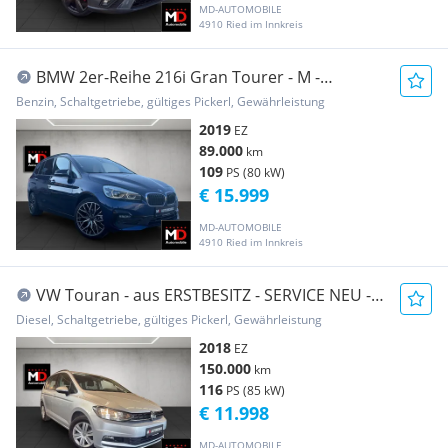
MD-AUTOMOBILE
4910 Ried im Innkreis
BMW 2er-Reihe 216i Gran Tourer - M -
Traumzustand - Garantie ...
Benzin, Schaltgetriebe, gültiges Pickerl, Gewährleistung
2019
EZ
89.000
km
109
PS (80 kW)
€ 15.999
MD-AUTOMOBILE
4910 Ried im Innkreis
VW Touran - aus ERSTBESITZ - SERVICE NEU -
ab 85 Euro
Diesel, Schaltgetriebe, gültiges Pickerl, Gewährleistung
2018
EZ
150.000
km
116
PS (85 kW)
€ 11.998
MD-AUTOMOBILE