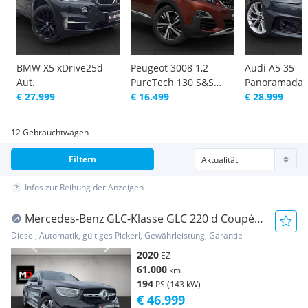
BMW X5 xDrive25d
Peugeot 3008 1,2
Audi A5 35 - V
Aut.
PureTech 130 S&S
Panoramadac
€ 27.999
EAT8 Active
€ 16.499
GARANTIE - ab
€ 28.999
12 Gebrauchtwagen
Filtern
Infos zur Reihung der Anzeigen
Mercedes-Benz GLC-Klasse GLC 220 d Coupé
4MATIC
Diesel, Automatik, gültiges Pickerl, Gewährleistung, Garantie
2020
EZ
61.000
km
194
PS (143 kW)
€ 46.999