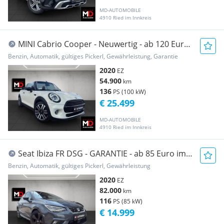
MD-AUTOMOBILE
4910 Ried im Innkreis
MINI Cabrio Cooper - Neuwertig - ab 120 Euro
- GARANTIE
Benzin, Automatik, gültiges Pickerl, Gewährleistung, Garantie
2020
EZ
54.900
km
136
PS (100 kW)
€ 25.499
MD-AUTOMOBILE
4910 Ried im Innkreis
Seat Ibiza FR DSG - GARANTIE - ab 85 Euro im
Monat
Benzin, Automatik, gültiges Pickerl, Gewährleistung
2020
EZ
82.000
km
116
PS (85 kW)
€ 14.999