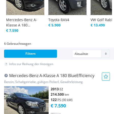
Mercedes-Benz A-
Toyota RAV4
VW Golf Rabbi
Klasse A 180
€ 5.900
€ 13.490
BlueEfficiency
€ 7.590
6 Gebrauchtwagen
Filtern
Infos zur Reihung der Anzeigen
Mercedes-Benz A-Klasse A 180 BlueEfficiency
Benzin, Schaltgetriebe, gültiges Pickerl, Gewährleistung
2013
EZ
214.500
km
122
PS (90 kW)
€ 7.590
MD-Cars