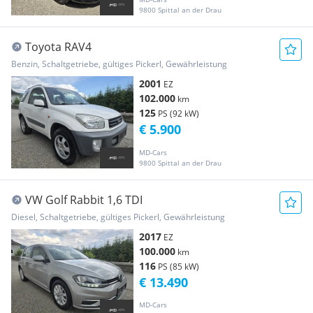
9800 Spittal an der Drau
Toyota RAV4
Benzin, Schaltgetriebe, gültiges Pickerl, Gewährleistung
2001
EZ
102.000
km
125
PS (92 kW)
€ 5.900
MD-Cars
9800 Spittal an der Drau
VW Golf Rabbit 1,6 TDI
Diesel, Schaltgetriebe, gültiges Pickerl, Gewährleistung
2017
EZ
100.000
km
116
PS (85 kW)
€ 13.490
MD-Cars