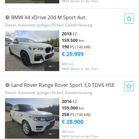
9800 Spittal an der Drau
BMW X4 xDrive 20d M Sport Aut.
Diesel, Automatik, gültiges Pickerl, Gewährleistung
2018
EZ
159.500
km
190
PS (140 kW)
€ 29.999
MD-Cars
9800 Spittal an der Drau
Land Rover Range Rover Sport 3,0 TDV6 HSE
Diesel, Automatik, gültiges Pickerl, Gewährleistung
2016
EZ
159.000
km
258
PS (190 kW)
€ 28.900
MD-Cars
9800 Spittal an der Drau