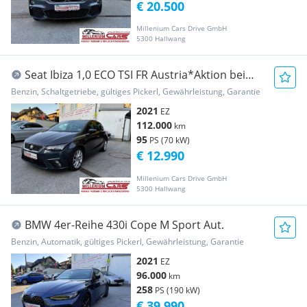
€ 20.500
Millenium Cars Drive GmbH
5300 Hallwang
Seat Ibiza 1,0 ECO TSI FR Austria*Aktion bei
Finanzi...
Benzin, Schaltgetriebe, gültiges Pickerl, Gewährleistung, Garantie
2021
EZ
112.000
km
95
PS (70 kW)
€ 12.990
Millenium Cars Drive GmbH
5300 Hallwang
BMW 4er-Reihe 430i Cope M Sport Aut.
Benzin, Automatik, gültiges Pickerl, Gewährleistung, Garantie
2021
EZ
96.000
km
258
PS (190 kW)
€ 39.990