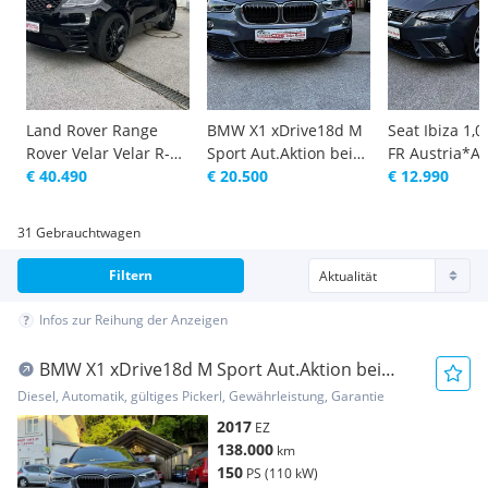
Land Rover Range
BMW X1 xDrive18d M
Seat Ibiza 1,0
Rover Velar Velar R-
Sport Aut.Aktion bei
FR Austria*Ak
Dynamic HSE 3,0 V6
€ 40.490
Finanzierun...
€ 20.500
Finanzi...
€ 12.990
Tw...
31 Gebrauchtwagen
Filtern
Infos zur Reihung der Anzeigen
BMW X1 xDrive18d M Sport Aut.Aktion bei
Finanzierun...
Diesel, Automatik, gültiges Pickerl, Gewährleistung, Garantie
2017
EZ
138.000
km
150
PS (110 kW)