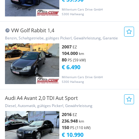
Millenium Cars Drive GmbH
5300 Hallwang
VW Golf Rabbit 1,4
Benzin, Schaltgetriebe, gültiges Pickerl, Gewährleistung, Garantie
2007
EZ
104.000
km
80
PS (59 kW)
€ 6.490
Millenium Cars Drive GmbH
5300 Hallwang
Audi A4 Avant 2,0 TDI Aut Sport
Diesel, Automatik, gültiges Pickerl, Gewährleistung
2016
EZ
236.948
km
150
PS (110 kW)
€ 10.990