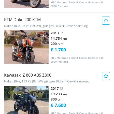
MTC Motorrad Technik Center Gantner e.U.
6820 Frastanz
KTM Duke 200 KTM
Naked Bike, 26 PS (19 kW), gültiges Pickerl, Gewährleistung
2013
EZ
14.734
km
200
ccm
€ 1.700
MTC Motorrad Technik Center Gantner e.U.
6820 Frastanz
Kawasaki Z 800 ABS Z800
Naked Bike, 113 PS (83 kW), gültiges Pickerl, Gewährleistung
2017
EZ
19.233
km
800
ccm
€ 7.600
MTC Motorrad Technik Center Gantner e.U.