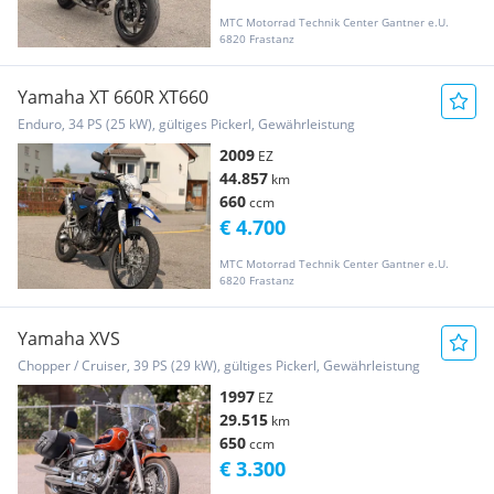
MTC Motorrad Technik Center Gantner e.U.
6820 Frastanz
Yamaha XT 660R XT660
Enduro, 34 PS (25 kW), gültiges Pickerl, Gewährleistung
2009
EZ
44.857
km
660
ccm
€ 4.700
MTC Motorrad Technik Center Gantner e.U.
6820 Frastanz
Yamaha XVS
Chopper / Cruiser, 39 PS (29 kW), gültiges Pickerl, Gewährleistung
1997
EZ
29.515
km
650
ccm
€ 3.300