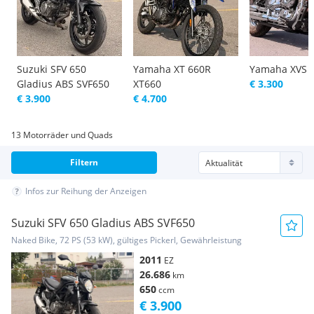
Suzuki SFV 650
Yamaha XT 660R
Yamaha XVS
Gladius ABS SVF650
XT660
€ 3.300
€ 3.900
€ 4.700
13 Motorräder und Quads
Filtern
Infos zur Reihung der Anzeigen
Suzuki SFV 650 Gladius ABS SVF650
Naked Bike, 72 PS (53 kW), gültiges Pickerl, Gewährleistung
2011
EZ
26.686
km
650
ccm
€ 3.900