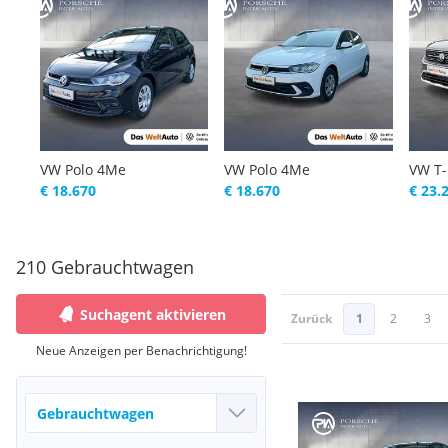
VW Polo 4Me
VW Polo 4Me
VW T-
€ 18.670
€ 18.670
€ 23.
210 Gebrauchtwagen
Suchagent aktivieren
Zurück
1
2
3
Neue Anzeigen per Benachrichtigung!