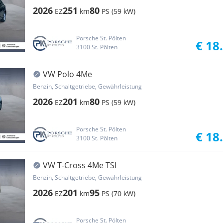
2026
251
80
EZ
km
PS (59 kW)
Porsche St. Pölten
€ 18
3100 St. Pölten
VW Polo 4Me
Benzin, Schaltgetriebe, Gewährleistung
2026
201
80
EZ
km
PS (59 kW)
Porsche St. Pölten
€ 18
3100 St. Pölten
VW T-Cross 4Me TSI
Benzin, Schaltgetriebe, Gewährleistung
2026
201
95
EZ
km
PS (70 kW)
Porsche St. Pölten