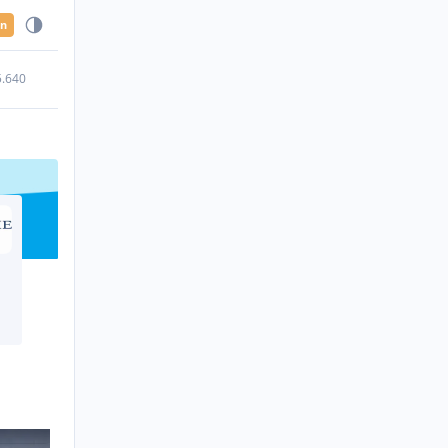
en
5.640