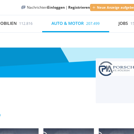
Nachrichten
Einloggen
|
Registrieren
Neue Anzeige aufgeb
OBILIEN
AUTO & MOTOR
JOBS
112.816
207.499
1
0