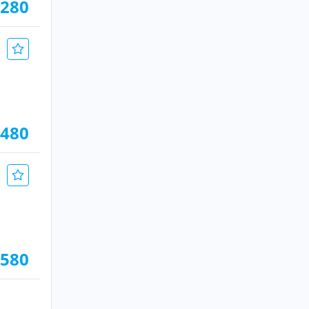
.280
.480
.580