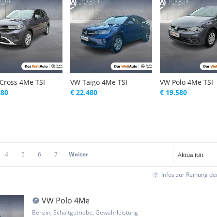
Cross 4Me TSI
VW Taigo 4Me TSI
VW Polo 4Me TSI
280
€ 22.480
€ 19.580
4
5
6
7
Weiter
Infos zur Reihung d
VW Polo 4Me
Benzin, Schaltgetriebe, Gewährleistung