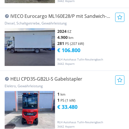
3442 Asparn
IVECO Eurocargo ML160E28/P mit Sandwich-
Trockenfracht Koffer LKW über 3,5t
Diesel, Schaltgetriebe, Gewährleistung
2024
EZ
4.900
km
281
PS (207 kW)
€ 106.800
RLH Autohaus Tulln-Neulengbach
3442 Asparn
HELI CPD35-GB2LI-S Gabelstapler
Elektro, Gewährleistung
1
km
1
PS (1 kW)
€ 33.480
RLH Autohaus Tulln-Neulengbach
3442 Asparn