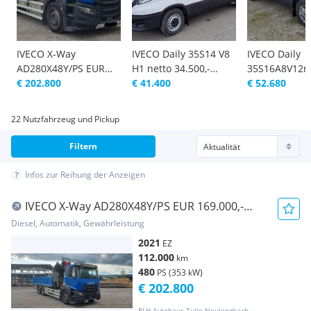
IVECO X-Way
IVECO Daily 35S14 V8
IVECO Daily
AD280X48Y/PS EUR
H1 netto 34.500,-
35S16A8V12m
169.000,-netto LKW
€ 202.800
Transporter /
€ 41.400
Transporter /
€ 52.680
über 3,5t
Kastenwagen
Kastenwagen
22 Nutzfahrzeug und Pickup
Filtern
Infos zur Reihung der Anzeigen
IVECO X-Way AD280X48Y/PS EUR 169.000,-
netto LKW über 3,5t
Diesel, Automatik, Gewährleistung
2021
EZ
112.000
km
480
PS (353 kW)
€ 202.800
RLH Autohaus Tulln-Neulengbach