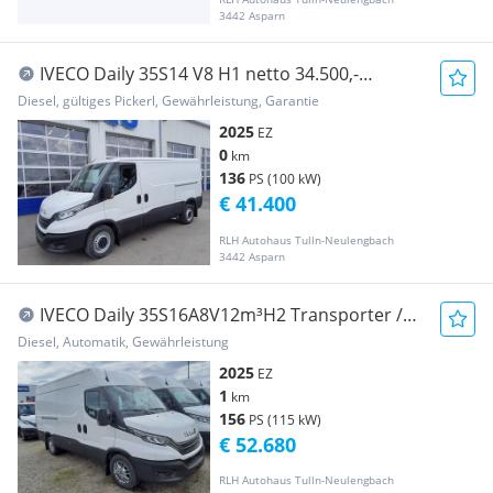
3442 Asparn
IVECO Daily 35S14 V8 H1 netto 34.500,-
Transporter / Kastenwagen
Diesel, gültiges Pickerl, Gewährleistung, Garantie
2025
EZ
0
km
136
PS (100 kW)
€ 41.400
RLH Autohaus Tulln-Neulengbach
3442 Asparn
IVECO Daily 35S16A8V12m³H2 Transporter /
Kastenwagen
Diesel, Automatik, Gewährleistung
2025
EZ
1
km
156
PS (115 kW)
€ 52.680
RLH Autohaus Tulln-Neulengbach