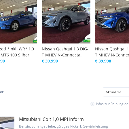
eed *inkl. WR* 1,0
Nissan Qashqai 1,3 DIG-
Nissan Qashqai 1
 MT6 100 Silber
T MHEV N-Connecta
T MHEV N-Connec
990
Xtronic 158
€ 39.990
€ 39.990
er
Infos zur Reihung d
Mitsubishi Colt 1,0 MPI Inform
Benzin, Schaltgetriebe, gültiges Pickerl, Gewährleistung