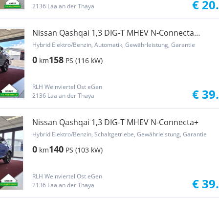
€ 20
2136 Laa an der Thaya
Nissan Qashqai 1,3 DIG-T MHEV N-Connecta
Xtronic 158
Hybrid Elektro/Benzin, Automatik, Gewährleistung, Garantie
0
158
km
PS (116 kW)
RLH Weinviertel Ost eGen
€ 39
2136 Laa an der Thaya
Nissan Qashqai 1,3 DIG-T MHEV N-Connecta+
Hybrid Elektro/Benzin, Schaltgetriebe, Gewährleistung, Garantie
0
140
km
PS (103 kW)
RLH Weinviertel Ost eGen
€ 39
2136 Laa an der Thaya