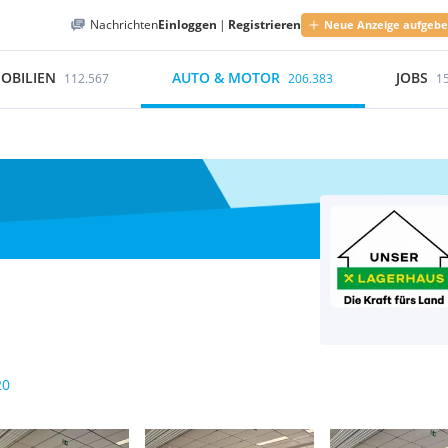
Nachrichten
Einloggen
|
Registrieren
Neue Anzeige aufgeb
OBILIEN
AUTO & MOTOR
JOBS
112.567
206.383
1
20