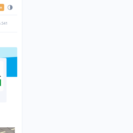
en
5.541