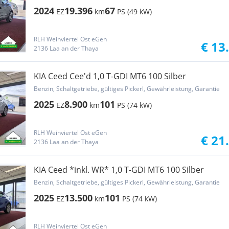
2024
19.396
67
EZ
km
PS (49 kW)
RLH Weinviertel Ost eGen
€ 13
2136 Laa an der Thaya
KIA Ceed Cee'd 1,0 T-GDI MT6 100 Silber
Benzin, Schaltgetriebe, gültiges Pickerl, Gewährleistung, Garantie
2025
8.900
101
EZ
km
PS (74 kW)
RLH Weinviertel Ost eGen
€ 21
2136 Laa an der Thaya
KIA Ceed *inkl. WR* 1,0 T-GDI MT6 100 Silber
Benzin, Schaltgetriebe, gültiges Pickerl, Gewährleistung, Garantie
2025
13.500
101
EZ
km
PS (74 kW)
RLH Weinviertel Ost eGen