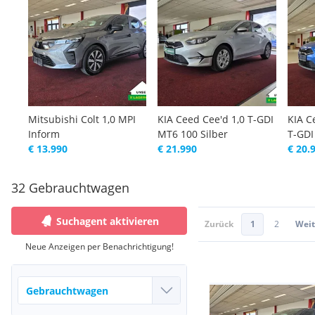
Mitsubishi Colt 1,0 MPI
KIA Ceed Cee'd 1,0 T-GDI
KIA C
Inform
MT6 100 Silber
T-GDI
€ 13.990
€ 21.990
€ 20.
32 Gebrauchtwagen
Suchagent aktivieren
Zurück
1
2
Weit
Neue Anzeigen per Benachrichtigung!