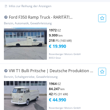
Infos zur Reihung der Anzeigen
Ford F350 Ramp Truck - RARITÄT!
Abschleppwagen
Benzin, Automatik, Gewährleistung
1972
EZ
9.999
km
218
PS (160 kW)
€ 19.990
Rosenberger Motors GmbH
8053 Graz
VW T1 Bulli Pritsche | Deutsche Produktion |
voll ... Pritsche
Benzin, Schaltgetriebe, Gewährleistung
1964
EZ
84.247
km
42
PS (31 kW)
€ 44.990
Rosenberger Motors GmbH