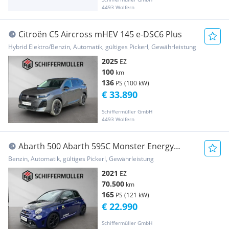
4493 Wolfern
Citroën C5 Aircross mHEV 145 e-DSC6 Plus
Hybrid Elektro/Benzin, Automatik, gültiges Pickerl, Gewährleistung
2025
EZ
100
km
136
PS (100 kW)
€ 33.890
Schiffermüller GmbH
4493 Wolfern
Abarth 500 Abarth 595C Monster Energy
Yamaha MTA
Benzin, Automatik, gültiges Pickerl, Gewährleistung
2021
EZ
70.500
km
165
PS (121 kW)
€ 22.990
Schiffermüller GmbH