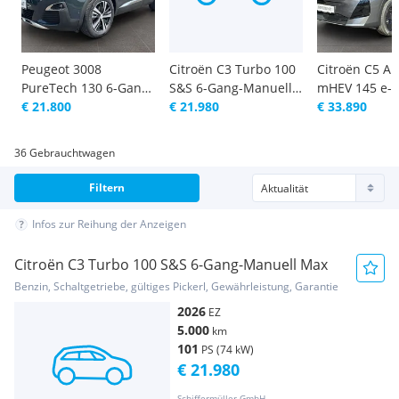
Peugeot 3008
Citroën C3 Turbo 100
Citroën C5 Ai
PureTech 130 6-Gang-
S&S 6-Gang-Manuell
mHEV 145 e-
Manuell Allure
€ 21.800
Max
€ 21.980
Plus
€ 33.890
36 Gebrauchtwagen
Filtern
Infos zur Reihung der Anzeigen
Citroën C3 Turbo 100 S&S 6-Gang-Manuell Max
Benzin, Schaltgetriebe, gültiges Pickerl, Gewährleistung, Garantie
2026
EZ
5.000
km
101
PS (74 kW)
€ 21.980
Schiffermüller GmbH