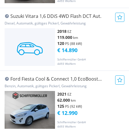
4493 Wolfern
Suzuki Vitara 1,6 DDiS 4WD Flash DCT Aut.
Diesel, Automatik, gültiges Pickerl, Gewährleistung
2018
EZ
119.000
km
120
PS (88 kW)
€ 14.890
Schiffermüller GmbH
4493 Wolfern
Ford Fiesta Cool & Connect 1,0 EcoBoost
Start/Stop Aut.
Benzin, Automatik, gültiges Pickerl, Gewährleistung
2021
EZ
62.000
km
125
PS (92 kW)
€ 12.990
Schiffermüller GmbH
4493 Wolfern