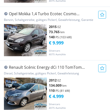
4075 Aumühle
Opel Mokka 1,4 Turbo Ecotec Cosmo
Start/Stop System
Benzin, Schaltgetriebe, gültiges Pickerl, Gewährleistung, Garantie
2015
EZ
73.765
km
140
PS (103 kW)
€ 9.999
Silvercars
4075 Aumühle
Renault Scénic Energy dCi 110 TomTom
Edition
Diesel, Schaltgetriebe, gültiges Pickerl, Gewährleistung
2012
EZ
134.009
km
110
PS (81 kW)
€ 4.999
Silvercars
4075 Aumühle