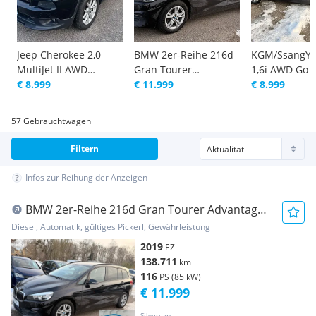
Jeep Cherokee 2,0
BMW 2er-Reihe 216d
KGM/SsangYo
MultiJet II AWD
Gran Tourer
1,6i AWD Go
Limited Aut.
€ 8.999
Advantage Aut.
€ 11.999
€ 8.999
57 Gebrauchtwagen
Filtern
Infos zur Reihung der Anzeigen
BMW 2er-Reihe 216d Gran Tourer Advantage
Aut.
Diesel, Automatik, gültiges Pickerl, Gewährleistung
2019
EZ
138.711
km
116
PS (85 kW)
€ 11.999
Silvercars