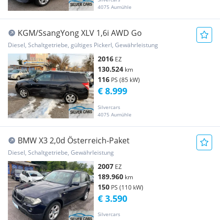
4075 Aumühle
KGM/SsangYong XLV 1,6i AWD Go
Diesel, Schaltgetriebe, gültiges Pickerl, Gewährleistung
2016
EZ
130.524
km
116
PS (85 kW)
€ 8.999
Silvercars
4075 Aumühle
BMW X3 2,0d Österreich-Paket
Diesel, Schaltgetriebe, Gewährleistung
2007
EZ
189.960
km
150
PS (110 kW)
€ 3.590
Silvercars