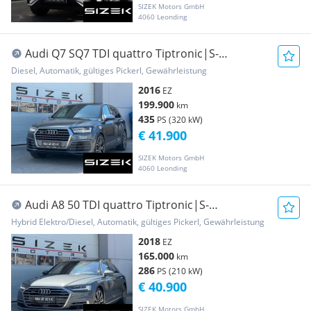
SIZEK Motors GmbH
4060 Leonding
Audi Q7 SQ7 TDI quattro Tiptronic|S-
LINE|AHK|PANO|VIRTU...
Diesel, Automatik, gültiges Pickerl, Gewährleistung
2016
EZ
199.900
km
435
PS (320 kW)
€ 41.900
SIZEK Motors GmbH
4060 Leonding
Audi A8 50 TDI quattro Tiptronic|S-
LINE|PANO|ACC|360...
Hybrid Elektro/Diesel, Automatik, gültiges Pickerl, Gewährleistung
2018
EZ
165.000
km
286
PS (210 kW)
€ 40.900
SIZEK Motors GmbH