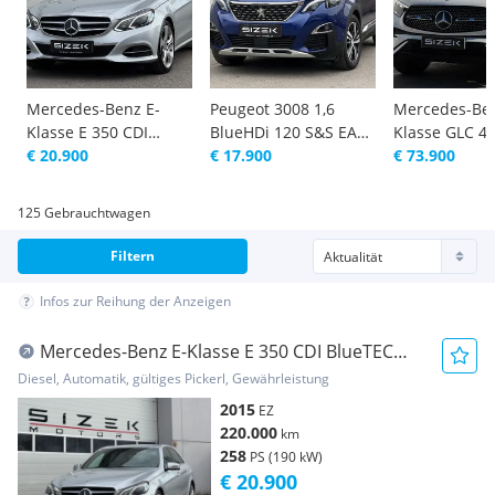
Mercedes-Benz E-
Peugeot 3008 1,6
Mercedes-Be
Klasse E 350 CDI
BlueHDi 120 S&S EAT6
Klasse GLC 4
BlueTEC 4MATIC
€ 20.900
GT Line
€ 17.900
EQ Tech 4MA
€ 73.900
Aut.|LED|LUFT|DISTRONI...
Aut.|AMG-
LINE|LED|...
125 Gebrauchtwagen
Filtern
Infos zur Reihung der Anzeigen
Mercedes-Benz E-Klasse E 350 CDI BlueTEC
4MATIC Aut.|LED|LUFT|DISTRONI...
Diesel, Automatik, gültiges Pickerl, Gewährleistung
2015
EZ
220.000
km
258
PS (190 kW)
€ 20.900