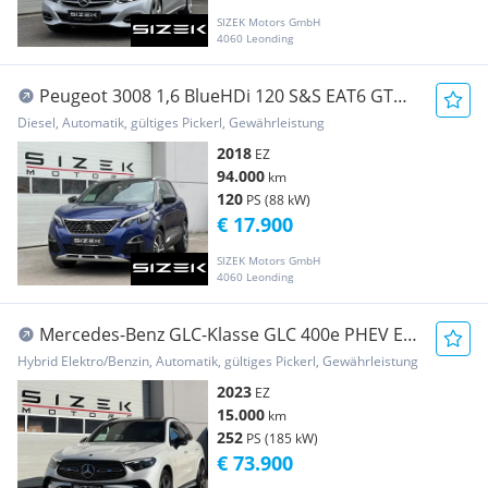
SIZEK Motors GmbH
4060 Leonding
Peugeot 3008 1,6 BlueHDi 120 S&S EAT6 GT
Line
Diesel, Automatik, gültiges Pickerl, Gewährleistung
2018
EZ
94.000
km
120
PS (88 kW)
€ 17.900
SIZEK Motors GmbH
4060 Leonding
Mercedes-Benz GLC-Klasse GLC 400e PHEV EQ
Tech 4MATIC Aut.|AMG-LINE|LED|...
Hybrid Elektro/Benzin, Automatik, gültiges Pickerl, Gewährleistung
2023
EZ
15.000
km
252
PS (185 kW)
€ 73.900