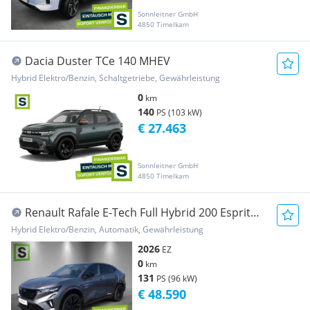
Sonnleitner GmbH
4850 Timelkam
Dacia Duster TCe 140 MHEV
Hybrid Elektro/Benzin, Schaltgetriebe, Gewährleistung
0
km
140
PS (103 kW)
€ 27.463
Sonnleitner GmbH
4850 Timelkam
Renault Rafale E-Tech Full Hybrid 200 Esprit
Alpine Aut.
Hybrid Elektro/Benzin, Automatik, Gewährleistung
2026
EZ
0
km
131
PS (96 kW)
€ 48.590