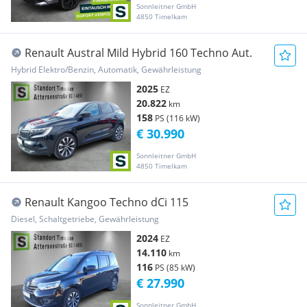
Sonnleitner GmbH
4850 Timelkam
Renault Austral Mild Hybrid 160 Techno Aut.
Hybrid Elektro/Benzin, Automatik, Gewährleistung
2025
EZ
20.822
km
158
PS (116 kW)
€ 30.990
Sonnleitner GmbH
4850 Timelkam
Renault Kangoo Techno dCi 115
Diesel, Schaltgetriebe, Gewährleistung
2024
EZ
14.110
km
116
PS (85 kW)
€ 27.990
Sonnleitner GmbH