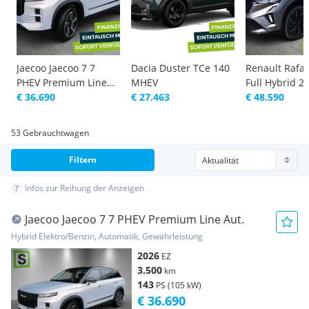
Jaecoo Jaecoo 7 7
Dacia Duster TCe 140
Renault Rafal
PHEV Premium Line
MHEV
Full Hybrid 20
Aut.
€ 36.690
€ 27.463
Alpine Aut.
€ 48.590
53 Gebrauchtwagen
Filtern
Infos zur Reihung der Anzeigen
Jaecoo Jaecoo 7 7 PHEV Premium Line Aut.
Hybrid Elektro/Benzin, Automatik, Gewährleistung
2026
EZ
3.500
km
143
PS (105 kW)
€ 36.690