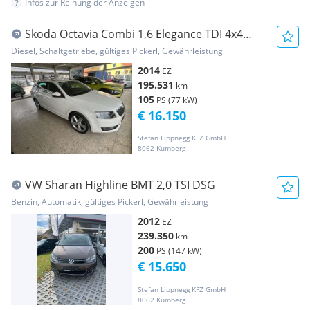
Infos zur Reihung der Anzeigen
Skoda Octavia Combi 1,6 Elegance TDI 4x4
Green tec
Diesel, Schaltgetriebe, gültiges Pickerl, Gewährleistung
2014
EZ
195.531
km
105
PS (77 kW)
€ 16.150
Stefan Lippnegg KFZ GmbH
8062 Kumberg
VW Sharan Highline BMT 2,0 TSI DSG
Benzin, Automatik, gültiges Pickerl, Gewährleistung
2012
EZ
239.350
km
200
PS (147 kW)
€ 15.650
Stefan Lippnegg KFZ GmbH
8062 Kumberg