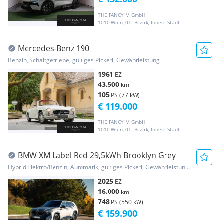
THE FANCY M GmbH
1010 Wien, 01. Bezirk, Innere Stadt
Mercedes-Benz 190
Benzin, Schaltgetriebe, gültiges Pickerl, Gewährleistung
1961
EZ
43.500
km
105
PS (77 kW)
€ 119.000
THE FANCY M GmbH
1010 Wien, 01. Bezirk, Innere Stadt
BMW XM Label Red 29,5kWh Brooklyn Grey
Hybrid Elektro/Benzin, Automatik, gültiges Pickerl, Gewährleistung, Garantie
2025
EZ
16.000
km
748
PS (550 kW)
€ 159.900