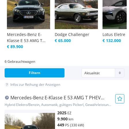
Mercedes-Benz E-
Dodge Challenger
Lotus Eletre R
Klasse E 53 AMG T
€ 65.000
€ 132.000
PHEV 4Matic 21,2kWh
€ 89.900
Aut.
6 Gebrauchtwagen
Filtern
Infos zur Reihung der Anzeigen
Mercedes-Benz E-Klasse E 53 AMG T PHEV
4Matic 21,2kWh Aut.
Hybrid Elektro/Benzin, Automatik, gültiges Pickerl, Gewährleistung, Garantie
2025
EZ
9.900
km
449
PS (330 kW)