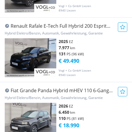
Vogl + Co GmbH Liezen
8940 Liezen
Renault Rafale E-Tech Full Hybrid 200 Esprit
Alpine Aut.
Hybrid Elektro/Benzin, Automatik, Gewährleistung, Garantie
2025
EZ
7.977
km
131
PS (96 kW)
€ 49.490
Vogl + Co GmbH Liezen
8940 Liezen
Fiat Grande Panda Hybrid mHEV 110 6-Gang
eDCT Icon
Hybrid Elektro/Benzin, Automatik, Gewährleistung, Garantie
2026
EZ
6.450
km
110
PS (81 kW)
€ 18.990