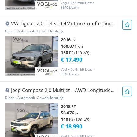
Vogl + Co GmbH Liezen
8940 Liezen
VW Tiguan 2,0 TDI SCR 4Motion Comfortline
DSG
Diesel, Automatik, Gewährleistung
2016
EZ
160.871
km
150
PS (110 kW)
€ 17.490
Vogl + Co GmbH Liezen
8940 Liezen
Jeep Compass 2,0 MultiJet II AWD Longitude
Aut.
Diesel, Automatik, Gewährleistung
2018
EZ
56.076
km
140
PS (103 kW)
€ 18.990
Vogl + Co GmbH Liezen