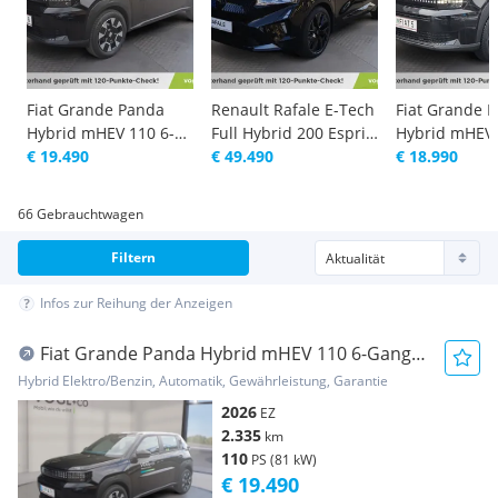
Fiat Grande Panda
Renault Rafale E-Tech
Fiat Grande 
Hybrid mHEV 110 6-
Full Hybrid 200 Esprit
Hybrid mHEV 
Gang eDCT Icon
€ 19.490
Alpine Aut.
€ 49.490
Gang eDCT Ic
€ 18.990
66 Gebrauchtwagen
Filtern
Infos zur Reihung der Anzeigen
Fiat Grande Panda Hybrid mHEV 110 6-Gang
eDCT Icon
Hybrid Elektro/Benzin, Automatik, Gewährleistung, Garantie
2026
EZ
2.335
km
110
PS (81 kW)
€ 19.490