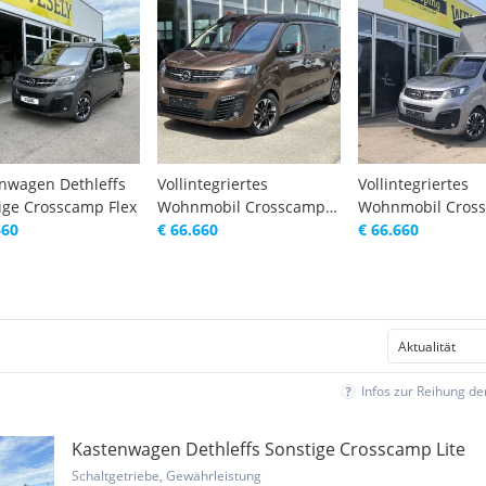
nwagen Dethleffs
Vollintegriertes
Vollintegriertes
ige Crosscamp Flex
Wohnmobil Crosscamp
Wohnmobil Cros
660
Flex
€ 66.660
Flex
€ 66.660
Infos zur Reihung d
Kastenwagen Dethleffs Sonstige Crosscamp Lite
Schaltgetriebe, Gewährleistung