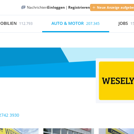
Nachrichten
Einloggen
|
Registrieren
Neue Anzeige aufgeb
OBILIEN
AUTO & MOTOR
JOBS
112.793
207.345
1
2742 3930