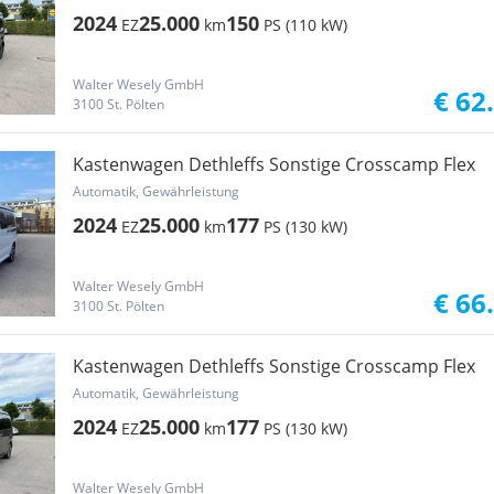
2024
25.000
150
EZ
km
PS (110 kW)
Walter Wesely GmbH
€ 62
3100 St. Pölten
Kastenwagen Dethleffs Sonstige Crosscamp Flex
Automatik, Gewährleistung
2024
25.000
177
EZ
km
PS (130 kW)
Walter Wesely GmbH
€ 66
3100 St. Pölten
Kastenwagen Dethleffs Sonstige Crosscamp Flex
Automatik, Gewährleistung
2024
25.000
177
EZ
km
PS (130 kW)
Walter Wesely GmbH