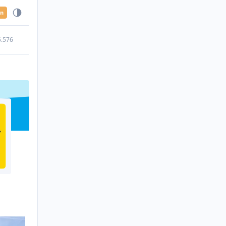
en
5.576