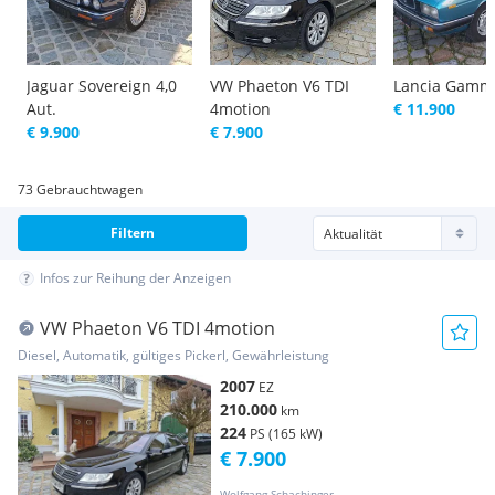
Jaguar Sovereign 4,0
VW Phaeton V6 TDI
Lancia Gamm
Aut.
4motion
€ 11.900
€ 9.900
€ 7.900
73 Gebrauchtwagen
Filtern
Infos zur Reihung der Anzeigen
VW Phaeton V6 TDI 4motion
Diesel, Automatik, gültiges Pickerl, Gewährleistung
2007
EZ
210.000
km
224
PS (165 kW)
€ 7.900
Wolfgang Schachinger