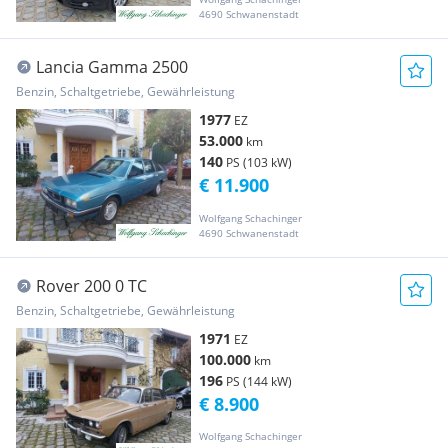
4690 Schwanenstadt
Lancia Gamma 2500
Benzin, Schaltgetriebe, Gewährleistung
1977
EZ
53.000
km
140
PS (103 kW)
€ 11.900
Wolfgang Schachinger
4690 Schwanenstadt
Rover 200 0 TC
Benzin, Schaltgetriebe, Gewährleistung
1971
EZ
100.000
km
196
PS (144 kW)
€ 8.900
Wolfgang Schachinger