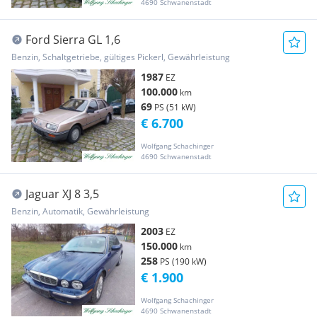
4690 Schwanenstadt
Ford Sierra GL 1,6
Benzin, Schaltgetriebe, gültiges Pickerl, Gewährleistung
1987
EZ
100.000
km
69
PS (51 kW)
€ 6.700
Wolfgang Schachinger
4690 Schwanenstadt
Jaguar XJ 8 3,5
Benzin, Automatik, Gewährleistung
2003
EZ
150.000
km
258
PS (190 kW)
€ 1.900
Wolfgang Schachinger
4690 Schwanenstadt