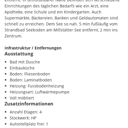
Wohnzimmer steht ein ausziehbares Sofa mit Stauraum. Im
Einrichtungen des täglichen Bedarfs wie ein Arzt, eine
Schlafzimmer befindet sich ein Boxspringbett (180cmx200cm)
Apotheke, eine Schule und ein Kindergarten. Auch
mit Stauraum und ein Kleiderschrank.
Supermärkte, Bäckereien, Banken und Geldautomaten sind
schnell zu erreichen. Dem See so nah. 5 min fußläufig vom
Im Haus befindet sich im Erdgeschoß eine Waschküche mit
Strandbad Seeboden am Millstätter See entfernt, 2 min ins
zwei Waschmaschinen und zwei Trocknern.
Zentrum.
Das Apartment verfügt über einen gemeinschaftlich
Infrastruktur / Entfernungen
genutzten Garten mit Sitzgruppe, Liegen, Hollywood
Ausstattung
Schaukel und Grillmöglichkeiten.
Gesundheit
Bad mit Dusche
Arzt <500m
Einbauküche
Apotheke <1000m
Boden: Fliesenboden
Krankenhaus <3500m
Boden: Laminatboden
Heizung: Fussbodenheizung
Kinder / Schulen
Heizungsart: Luftwärmepumpe
Geheizt wird das Haus mit einer Luftwärmepumpe über eine
Schule <500m
Voll möbliert
Fußbodenheizung, welche in den Apartments mittels
Kindergarten <500m
Zusatzinformationen
Thermostat regelbar ist. Am Dach befindet sich
eine 6kwp
Höhere Schule <3000m
Bramac PV Anlage in den Dachziegeln integriert.
Anzahl Etagen: 4
Stockwerk: HP
Nahversorgung
Das Apartment ist mit W-Lan, Internet TV und Smart TV
Autostellplatz frei: 1
Supermarkt <500m