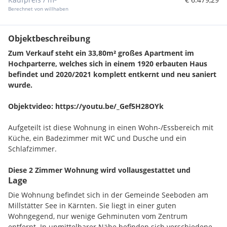
Berechnet von willhaben
Objektbeschreibung
Zum Verkauf steht ein 33,80m² großes Apartment im
Hochparterre, welches sich in einem 1920 erbauten Haus
befindet und 2020/2021 komplett entkernt und neu saniert
wurde.
Objektvideo: https://youtu.be/_Gef5H28OYk
Aufgeteilt ist diese Wohnung in einen Wohn-/Essbereich mit
Küche, ein Badezimmer mit WC und Dusche und ein
Schlafzimmer.
Diese 2 Zimmer Wohnung wird vollausgestattet und
Lage
vollmöbliert verkauft.
Dies versteht sich inklusive Inventar
(zb.: Geschirr, Bettwäsche, Handtücher, Polster, Decken, etc.).
Die Wohnung befindet sich in der Gemeinde Seeboden am
In der Wohnküche wurde eine maßgefertigte Tischlerküche
Millstätter See in Kärnten. Sie liegt in einer guten
eingebaut mit Geschirrspüler, Backrohr, Ceranfeld (induktiv),
Wohngegend, nur wenige Gehminuten vom Zentrum
Mikrowelle und einem freistehenden Kühlschrank. Im
entfernt. In unmittelbarer Nähe befinden sich verschiedene