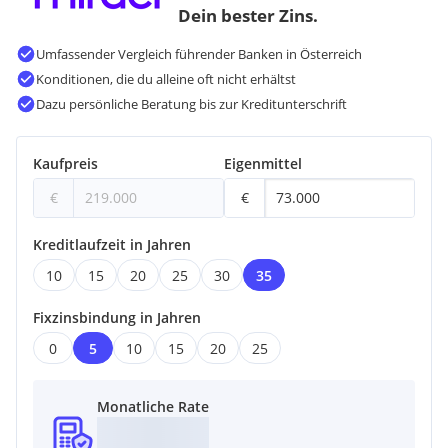
Dein bester Zins.
Besuchen Sie uns auf unserer Homepage
unter
www.volksbank-kaernten.at/immobilien
Umfassender Vergleich führender Banken in Österreich
Konditionen, die du alleine oft nicht erhältst
Noch nichts gefunden? Wir informieren Sie über geeignete
Dazu persönliche Beratung bis zur Kreditunterschrift
Immobilienangebote noch vor allen anderen.
Legen Sie jetzt
Ihren individuellen Suchagenten unter folgendem Link an.
Wir schicken Ihnen passende Immobilien exklusiv zu.
Kaufpreis
Eigenmittel
Suchagent anlegen
€
€
Der Vermittler ist als Doppelmakler tätig.
Kreditlaufzeit in Jahren
10
15
20
25
30
35
Fixzinsbindung in Jahren
0
5
10
15
20
25
Monatliche Rate