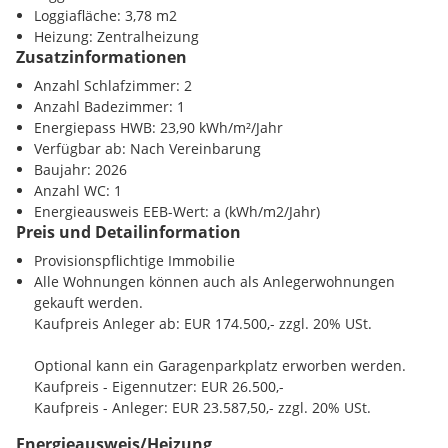
Schwechat
ist in wenigen Minuten erreichbar, zentrale
zentrale Wiener Verkehrsknotenpunkte wie
Wien
Loggiafläche: 3,78 m2
Wiener Verkehrsknotenpunkte wie Hauptbahnhof oder Wien-
Hauptbahnhof
oder
Wien-Mitte
in etwa
15 Minuten
Heizung: Zentralheizung
Mitte in rund 15 Minuten. Zusätzlich stärkt die geplante
erreichbar.
Zusatzinformationen
Verlängerung der Straßenbahnlinie 72
die öffentliche
Anbindung nachhaltig.
Anzahl Schlafzimmer: 2
Zusätzlich profitiert der Standort von einer sehr guten
Anzahl Badezimmer: 1
öffentlichen Anbindung. Der Bahnhof Schwechat bietet
Der
Energiepass HWB: 23,90 kWh/m²/Jahr
Baustart ist für Q3/2026
vorgesehen. Mit einer geplanten
direkte Verbindungen in die Bundeshauptstadt, während die
Bauzeit von
Verfügbar ab: Nach Vereinbarung
24 bis 26 Monaten
entsteht ein wertstabiles
geplante
Verlängerung der Straßenbahnlinie 72
von der U3-
Projekt in einer der dynamischsten Lagen im Wiener Umland.
Baujahr: 2026
Station Simmering nach Schwechat die Standortqualität
Anzahl WC: 1
künftig weiter erhöht. Die Nähe zum Wiener Bezirk
Energieausweis EEB-Wert: a (kWh/m2/Jahr)
Simmering
sowie die Kombination aus urbaner Infrastruktur
Preis und Detailinformation
und naturnaher Umgebung machen die Lage besonders
attraktiv für Wohnen, Arbeiten und Investieren.
Provisionspflichtige Immobilie
Alle Wohnungen können auch als Anlegerwohnungen
gekauft werden.
Kaufpreis Anleger ab: EUR 174.500,- zzgl. 20% USt.
Optional kann ein Garagenparkplatz erworben werden.
Kaufpreis - Eigennutzer: EUR 26.500,-
Kaufpreis - Anleger: EUR 23.587,50,- zzgl. 20% USt.
Energieausweis/Heizung