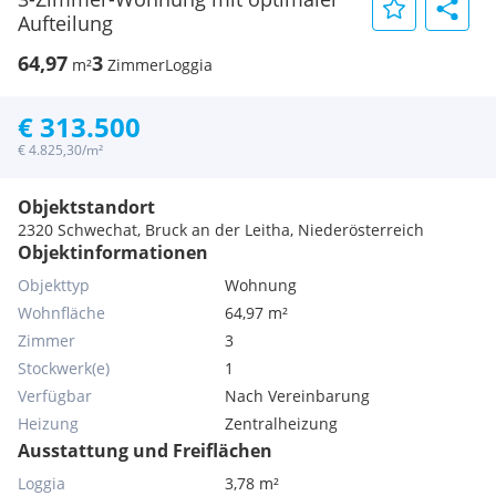
Aufteilung
64,97
3
m²
Zimmer
Loggia
€ 313.500
€ 4.825,30/m²
Objektstandort
2320 Schwechat, Bruck an der Leitha, Niederösterreich
Objektinformationen
Objekttyp
Wohnung
Wohnfläche
64,97 m²
Zimmer
3
Stockwerk(e)
1
Verfügbar
Nach Vereinbarung
Heizung
Zentralheizung
Ausstattung und Freiflächen
Loggia
3,78 m²