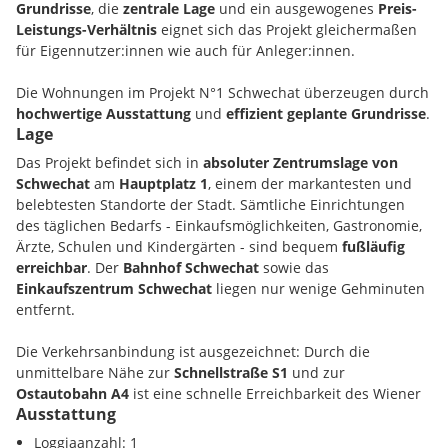
Grundrisse
, die
zentrale Lage
und ein ausgewogenes
Preis-
Leistungs-Verhältnis
eignet sich das Projekt gleichermaßen
für Eigennutzer:innen wie auch für Anleger:innen.
Die Wohnungen im Projekt N°1 Schwechat überzeugen durch
hochwertige Ausstattung
und
effizient geplante Grundrisse
.
Lage
Großzügige Fensterflächen, langlebige Materialien
sowie
moderne Heiz- und Kühltechnik
sorgen für hohen
Das Projekt befindet sich in
absoluter Zentrumslage von
Wohnkomfort und ein angenehmes Raumklima. Je nach
Schwechat
am
Hauptplatz 1
, einem der markantesten und
Wohnung stehen private Freiflächen wie Balkon, Loggia,
belebtesten Standorte der Stadt. Sämtliche Einrichtungen
Terrasse oder Garten zur Verfügung.
des täglichen Bedarfs - Einkaufsmöglichkeiten, Gastronomie,
Ärzte, Schulen und Kindergärten - sind bequem
fußläufig
Die Lage überzeugt durch ihre
hervorragende Infrastruktur
:
erreichbar
. Der
Bahnhof Schwechat
sowie das
Einkaufsmöglichkeiten, Gastronomie,
der
Bahnhof
Einkaufszentrum Schwechat
liegen nur wenige Gehminuten
Schwechat
sowie zahlreiche Einrichtungen des täglichen
entfernt.
Lebens befinden sich in unmittelbarer Gehweite. Ergänzt
wird das Angebot durch nahegelegene
Erholungsflächen
und
Die Verkehrsanbindung ist ausgezeichnet: Durch die
ein gewachsenes städtisches Umfeld.
unmittelbare Nähe zur
Schnellstraße S1
und zur
Ostautobahn A4
ist eine schnelle Erreichbarkeit des Wiener
Dank der Nähe zur
S1
und
A4
ist der Standort bestens an das
Ausstattung
Stadtgebiets sowie des regionalen Umlands gewährleistet.
regionale Verkehrsnetz angebunden. Der
Flughafen Wien-
Der
Flughafen Wien-Schwechat
ist in rund
5 Fahrminuten
,
Loggiaanzahl: 1