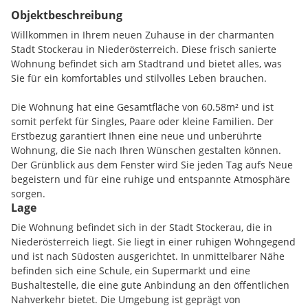
Objektbeschreibung
Willkommen in Ihrem neuen Zuhause in der charmanten
Stadt Stockerau in Niederösterreich. Diese frisch sanierte
Wohnung befindet sich am Stadtrand und bietet alles, was
Sie für ein komfortables und stilvolles Leben brauchen.
Die Wohnung hat eine Gesamtfläche von 60.58m² und ist
somit perfekt für Singles, Paare oder kleine Familien. Der
Erstbezug garantiert Ihnen eine neue und unberührte
Wohnung, die Sie nach Ihren Wünschen gestalten können.
Der Grünblick aus dem Fenster wird Sie jeden Tag aufs Neue
begeistern und für eine ruhige und entspannte Atmosphäre
sorgen.
Lage
Beim Betreten der Wohnung werden Sie von hochwertigen
Die Wohnung befindet sich in der Stadt Stockerau, die in
Fliesen und Parkettböden begrüßt, die nicht nur langlebig
Niederösterreich liegt. Sie liegt in einer ruhigen Wohngegend
sind, sondern auch für eine warme und einladende
und ist nach Südosten ausgerichtet. In unmittelbarer Nähe
Atmosphäre sorgen. Die Wohnung verfügt über eine
befinden sich eine Schule, ein Supermarkt und eine
Gasheizung und eine Fußbodenheizung, die für eine
Bushaltestelle, die eine gute Anbindung an den öffentlichen
angenehme Temperatur und niedrige Heizkosten sorgen. Die
Nahverkehr bietet. Die Umgebung ist geprägt von