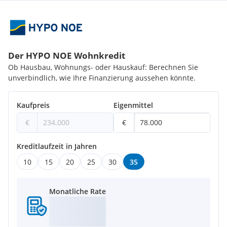
Eine Besichtigung ist kostenfrei und unverbindlich, und gibt
Ihnen einen unverfälschten Eindruck von der Immobilie.
Gerne unterstütze ich Sie auch bei der Finanzierung sowie
beim Verkauf/Vermietung Ihrer Immobilie.
Der HYPO NOE Wohnkredit
Ob Hausbau, Wohnungs- oder Hauskauf: Berechnen Sie
unverbindlich, wie Ihre Finanzierung aussehen könnte.
Kaufpreis
Eigenmittel
€
€
Kreditlaufzeit in Jahren
10
15
20
25
30
35
Monatliche Rate