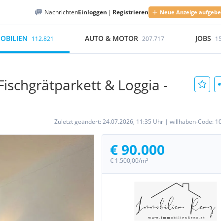
Nachrichten
Einloggen
|
Registrieren
Neue Anzeige aufgeb
OBILIEN
AUTO & MOTOR
JOBS
112.821
207.717
1
ischgrätparkett & Loggia -
Zuletzt geändert:
24.07.2026, 11:35 Uhr
|
willhaben-Code:
1
€ 90.000
€ 1.500,00/m²