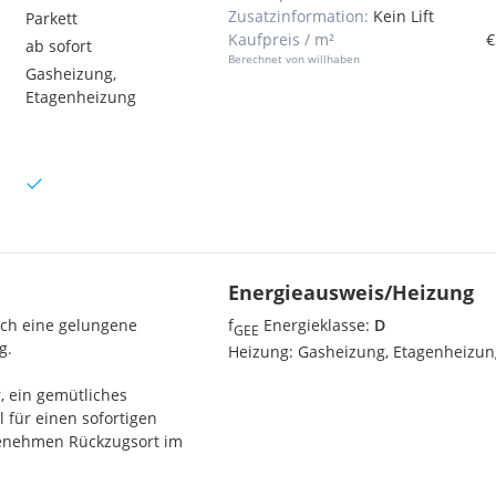
Zusatzinformation:
Kein Lift
Parkett
Kaufpreis / m²
€
ab sofort
Berechnet von willhaben
Gasheizung,
Etagenheizung
Energieausweis/Heizung
ch eine gelungene
f
Energieklasse:
D
GEE
g.
Heizung:
Gasheizung, Etagenheizun
, ein gemütliches
 für einen sofortigen
genehmen Rückzugsort im