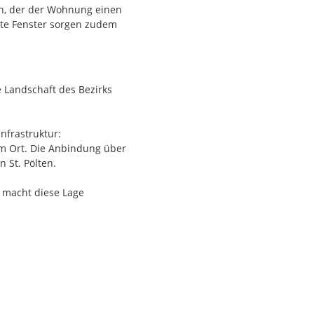
en, der der Wohnung einen
aste Fenster sorgen zudem
il bieten zusätzlichen
falls zur Verfügung und
le Landschaft des Bezirks
nfrastruktur:
im Ort. Die Anbindung über
 St. Pölten.
 macht diese Lage