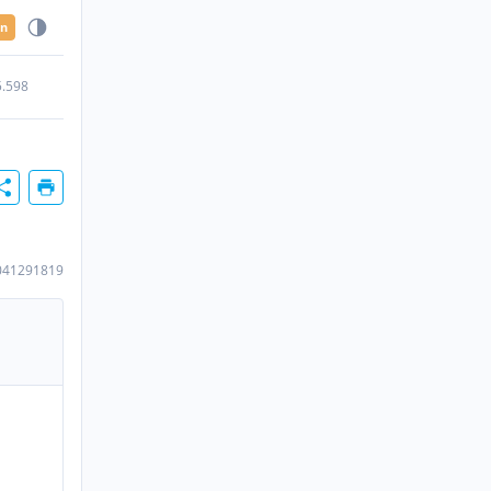
en
5.598
041291819