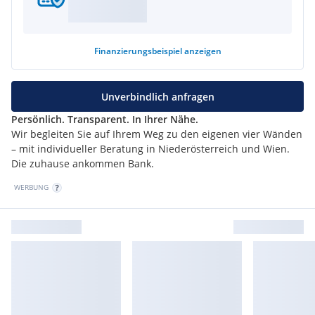
Vereinbaren Sie noch heute einen unverbindlichen
Beratungs- oder Besichtigungstermin!
Diese Immobilie wird
provisionsfrei
für den:die Käufer:in
angeboten.
Finanzierungsbeispiel
anzeigen
Unverbindlich anfragen
Persönlich. Transparent. In Ihrer Nähe.
*Änderungen vorbehalten
Wir begleiten Sie auf Ihrem Weg zu den eigenen vier Wänden
– mit individueller Beratung in Niederösterreich und Wien.
*Es handelt sich um Beispielvisualisierungen zum gesamten
Die zuhause ankommen Bank.
Projekt. Die Wohnungen werden schlüsselfertig und
WERBUNG
unmöbliert übergeben. Es ist keine Küche enthalten. Nutzen
Sie gerne die Bilder als Inspiration für Ihre zukünftige
Einrichtung!