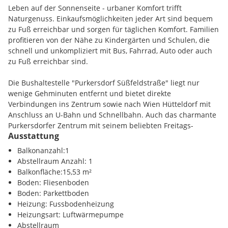
Jede Wohnung hat ihre eigene Freifläche:
einen Balkon, eine
Leben auf der Sonnenseite - urbaner Komfort trifft
Terrasse oder einen privaten Garten. Durchdachte
Naturgenuss. Einkaufsmöglichkeiten jeder Art sind bequem
Grundrisse, moderne Ausstattung und eine behagliche
zu Fuß erreichbar und sorgen für täglichen Komfort. Familien
Fußbodenheizung sorgen für hohen Wohnkomfort.
profitieren von der Nähe zu Kindergärten und Schulen, die
Tiefgaragen- und Außenstellplätze stehen direkt auf dem
schnell und unkompliziert mit Bus, Fahrrad, Auto oder auch
Grundstück zur Verfügung und können separat erworben
zu Fuß erreichbar sind.
werden.
Die Bushaltestelle "Purkersdorf Süßfeldstraße" liegt nur
Komfort trifft auf Lebensqualität:
Die Architektur verbindet
wenige Gehminuten entfernt und bietet direkte
moderne Klarheit mit warmen Holzelementen und einem
Verbindungen ins Zentrum sowie nach Wien Hütteldorf mit
freundlichen Charakter. Die erhöhte, südseitige Lage am
Anschluss an U-Bahn und Schnellbahn. Auch das charmante
Eichberg sorgt für besonders viel Sonne über den ganzen Tag
Purkersdorfer Zentrum mit seinem beliebten Freitags-
und einen wunderbaren Blick ins Grüne.
Ausstattung
Bauernmarkt und der Zugverbindung nach Wien ist in
wenigen Minuten erreichbar.
Balkonanzahl:1
Die Lage verbindet Natur und Alltag
: Direkt hinter dem
Abstellraum Anzahl: 1
Grundstück beginnt der Wienerwald - ideal für Spaziergänge,
Ein Highlight ist der direkte Zugang von den Wohnhäusern in
Balkonfläche:15,53 m²
Bewegung und kleine Alltagsfluchten. Gleichzeitig haben Sie
den Wienerwald. Ein Paradies für Spaziergänge, sportliche
Boden: Fliesenboden
die gesamte Infrastruktur Purkersdorfs vor der Tür:
Aktivitäten und entspannte Stunden im Grünen.
Boden: Parkettboden
Nahversorgung, Schulen und Kindergärten in Gehweite, der
Heizung: Fussbodenheizung
beliebte Bauernmarkt im Zentrum und eine gute Anbindung
Region:
Purkersdorf Zentrum
Heizungsart: Luftwärmepumpe
nach Wien und St. Pölten.
Abstellraum