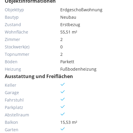
Objektinformationen
Objekttyp
Erdgeschoßwohnung
Bautyp
Neubau
Zustand
Erstbezug
Wohnfläche
55,51 m²
Zimmer
2
Stockwerk(e)
0
Topnummer
2
Böden
Parkett
Heizung
Fußbodenheizung
Ausstattung und Freiflächen
Keller
Garage
Fahrstuhl
Parkplatz
Abstellraum
Balkon
15,53 m²
Garten