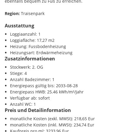
ebenfalls bequem zu Fuß zu erreichen.
Photovoltaikanlage am Dach
zur Verfügung.
Region:
Traisenpark
SÄMTLICHE WOHNUNGEN SIND AUCH ÄUSSERST ATTRAKTIV
Ausstattung
FÜR ANLEGER!!
Infrastruktur / Entfernungen
Loggiaanzahl: 1
Loggiafläche: 17,27 m2
Finden Sie noch mehr attraktive Liegenschaften
Gesundheit
Heizung: Fussbodenheizung
auf
www.IMMOcontract.at
IMMO einen Besuch wert.
Arzt <1000m
Heizungsart: Erdwärmeheizung
Apotheke <1000m
Zusatzinformationen
Klinik <1000m
Stockwerk: 2. OG
Krankenhaus <1000m
Stiege: 4
Anzahl Badezimmer: 1
Kinder / Schulen
Energiepass gültig bis: 2033-08-28
Schule <500m
Energiepass HWB: 25.46 kWh/m²/Jahr
Kindergarten <500m
Verfügbar ab: sofort
Universität <1000m
Anzahl WC: 1
Höhere Schule <2000m
Preis und Detailinformation
Nahversorgung
monatliche Kosten (exkl. MWSt): 218,65 Eur
Supermarkt <500m
monatliche Kosten (inkl. MWSt): 234,74 Eur
Bäckerei <500m
Kaufpreis pro m²: 3233,96 Eur