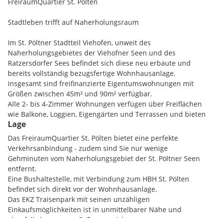
FreiraumQuartier St. Pölten
Stadtleben trifft auf Naherholungsraum
Im St. Pöltner Stadtteil Viehofen, unweit des
Naherholungsgebietes der Viehofner Seen und des
Ratzersdorfer Sees befindet sich diese neu erbaute und
bereits vollständig bezugsfertige Wohnhausanlage.
Insgesamt sind freifinanzierte Eigentumswohnungen mit
Größen zwischen 45m² und 90m² verfügbar.
Alle 2- bis 4-Zimmer Wohnungen verfügen über Freiflächen
wie Balkone, Loggien, Eigengärten und Terrassen und bieten
Lage
Wohnen für jegliche Bedürfnisse.
Jede Wohnung hat einen Tiefgaragenplatz zugeordnet, ein
Das FreiraumQuartier St. Pölten bietet eine perfekte
Platz kostet EUR 18.500,--
Verkehrsanbindung - zudem sind Sie nur wenige
Als zusätzliche Extras stehen Ihnen
Gehminuten vom Naherholungsgebiet der St. Pöltner Seen
- Paketstation
entfernt.
- Gemeinschaftsraum mit Küche
Eine Bushaltestelle, mit Verbindung zum HBH St. Pölten
- Fahrradabstellräume
befindet sich direkt vor der Wohnhausanlage.
- Waschküche
Das EKZ Traisenpark mit seinen unzähligen
- Energieversorgung durch CO2-freie Wärme- und
Einkaufsmöglichkeiten ist in unmittelbarer Nähe und
Kälteversorgung mit Erdwärmesonden dank