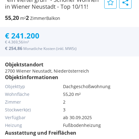
in Wiener Neustadt - Top 10/11!
55,20
2
m²
Zimmer
Balkon
€ 241.200
€ 4.369,56/m²
€ 254,86
Monatliche Kosten (inkl. MWSt)
Objektstandort
2700 Wiener Neustadt, Niederösterreich
Objektinformationen
Objekttyp
Dachgeschoßwohnung
Wohnfläche
55,20 m²
Zimmer
2
Stockwerk(e)
3
Verfügbar
ab 30.09.2025
Heizung
Fußbodenheizung
Ausstattung und Freiflächen