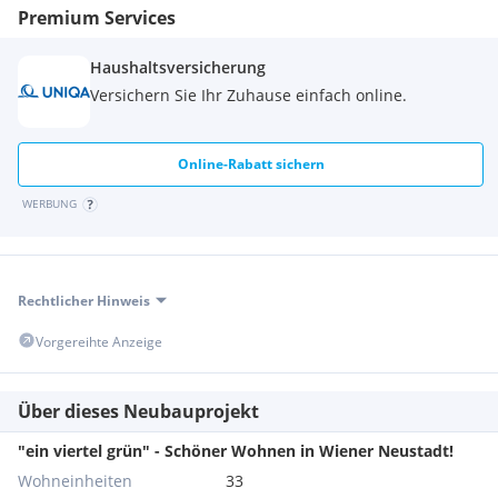
Fazit
Premium Services
"Ein Viertel Grün" vereint modernes Wohnen mit hoher
Haushaltsversicherung
Lebensqualität in einer grünen Umgebung. Die
Versichern Sie Ihr Zuhause einfach online.
hervorragende Infrastruktur, das breite Bildungsangebot und
die vielfältigen Freizeitmöglichkeiten machen das Projekt
besonders attraktiv für Familien, Paare und alle, die Wert auf
Online-Rabatt sichern
eine ausgewogene Work-Life-Balance legen.
WERBUNG
Rechtlicher Hinweis
Vorgereihte Anzeige
Über dieses Neubauprojekt
"ein viertel grün" - Schöner Wohnen in Wiener Neustadt!
Wohneinheiten
33