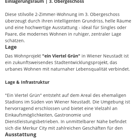
Einlagerungsraum | 3. Obergeschoss
Diese stilvolle 2-Zimmer-Wohnung im 3. Obergeschoss
überzeugt durch ihren intelligenten Grundriss, helle Räume
und eine hochwertige Ausstattung - ideal für Singles oder
Paare, die modernes Wohnen in ruhiger, zentraler Lage
schätzen.
Lage
Raumaufteilung:
Das Wohnprojekt
"ein Viertel Grün"
in Wiener Neustadt ist
ein zukunftsweisendes Stadtentwicklungsprojekt, das
Vorraum (ca. 7,2 m²) mit Zugang zum separaten WC
urbanes Wohnen mit naturnaher Lebensqualität verbindet.
Heller Wohn-/Essbereich mit offener Küche (ca. 29,1 m²) -
großzügig und modern
Lage & Infrastruktur
Balkon (ca. 7,2 m²) - vom Wohnraum und Schlafzimmer aus
begehbar
"Ein Viertel Grün" entsteht auf dem Areal des ehemaligen
Schlafzimmer (ca. 11,4 m²) - mit Zugang zum Badezimmer
Stadions im Süden von Wiener Neustadt. Die Umgebung ist
Badezimmer mit zeitgemäßer Ausstattung
hervorragend erschlossen und bietet eine Vielzahl an
Separates WC im Eingangsbereich
Einkaufsmöglichkeiten, Gastronomie und
Einlagerungsraum (ca. 4,5 m²) im Haus
Dienstleistungsbetrieben. In unmittelbarer Nähe befindet
Tiefgaragenstellplatz inklusive
sich die Merkur City mit zahlreichen Geschäften für den
Ausstattung
täglichen Bedarf. Auch Apotheken, Arztpraxen, Banken und
Highlights: