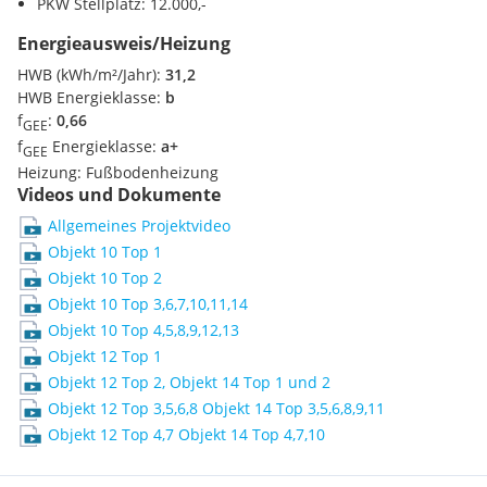
PKW Stellplatz: 12.000,-
Bildungsangebot umfasst neun Volks- und fünf
Hauptschulen, mehrere Gymnasien, Höhere Lehranstalten
Energieausweis/Heizung
(HTL, HAK), eine Landesberufsschule sowie die renommierte
HWB (kWh/m²/Jahr):
31,2
Militärakademie. Zudem beherbergt die Stadt die erste
HWB Energieklasse:
b
Fachhochschule Österreichs mit Schwerpunkten in Technik,
f
:
0,66
GEE
Wirtschaft, Gesundheit, Sport und Sicherheit.
f
Energieklasse:
a+
GEE
Heizung:
Fußbodenheizung
Kultur & Freizeit
Videos und Dokumente
Wiener Neustadt bietet ein vielfältiges kulturelles Angebot
Allgemeines Projektvideo
mit Einrichtungen wie den Kasematten, dem Museum St.
Objekt 10 Top 1
Peter an der Sperr und dem Stadttheater. Für Jugendliche
Objekt 10 Top 2
gibt es das Mäx, einen neuen Treffpunkt mit Konzerten, DJ-
Objekt 10 Top 3,6,7,10,11,14
Nights und Workshops.
Objekt 10 Top 4,5,8,9,12,13
Objekt 12 Top 1
Die Stadt verfügt über 250 Hektar Grünfläche und 27
Objekt 12 Top 2, Objekt 14 Top 1 und 2
Spielplätze, darunter den höchsten Rutschenturm
Niederösterreichs im Stadtpark. Die nahegelegenen
Objekt 12 Top 3,5,6,8 Objekt 14 Top 3,5,6,8,9,11
Erholungsgebiete Hohe Wand, Rax, Schneeberg, Rosalia und
Objekt 12 Top 4,7 Objekt 14 Top 4,7,10
der Neusiedlersee laden zu Ausflügen ein.