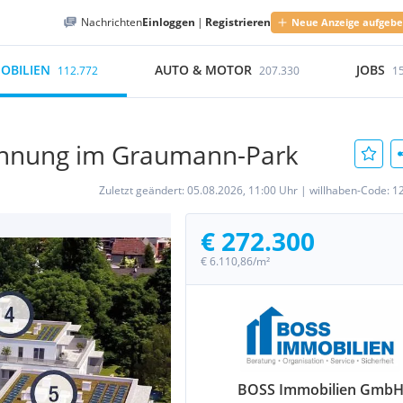
Nachrichten
Einloggen
|
Registrieren
Neue Anzeige aufgeb
OBILIEN
AUTO & MOTOR
JOBS
112.772
207.330
1
ohnung im Graumann-Park
Zuletzt geändert:
05.08.2026, 11:00 Uhr
|
willhaben-Code:
1
€ 272.300
€ 6.110,86/m²
BOSS Immobilien Gmb