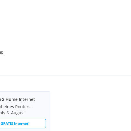
mmobilienangebote noch vor
unter folgendem Link an.
hagent anlegen
-
u vermittelnden Dritten ein
UR
5G Home Internet
f eines Routers -
bis 6. August
 GRATIS Internet!