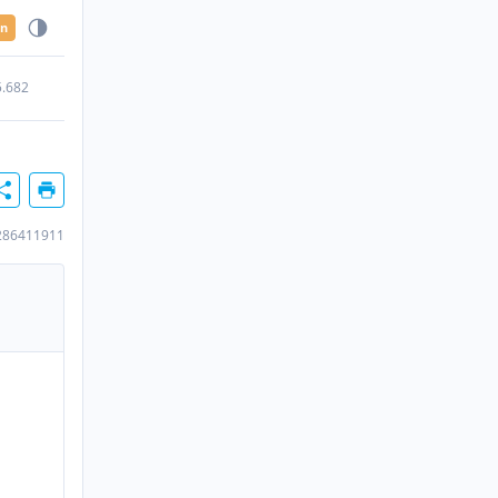
en
5.682
286411911
H