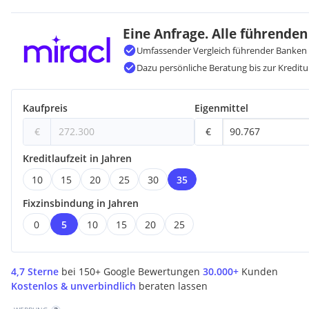
Eine Anfrage. Alle führenden
Umfassender Vergleich führender Banken 
Dazu persönliche Beratung bis zur Kreditu
Kaufpreis
Eigenmittel
€
€
Kreditlaufzeit in Jahren
10
15
20
25
30
35
Fixzinsbindung in Jahren
0
5
10
15
20
25
4,7 Sterne
bei 150+ Google Bewertungen
30.000+
Kunden
Kostenlos & unverbindlich
beraten lassen