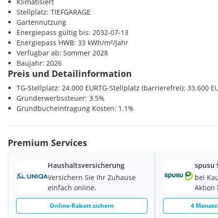
Klimatisiert
Viertel unter
www.graumannpark.at
.
Polizei <225m
Stellplatz: TIEFGARAGE
Gartennutzung
Noch nichts gefunden? Wir informieren Sie über geeignete I
Energiepass gültig bis: 2032-07-13
allen anderen.
Legen Sie jetzt Ihren individuellen Suchagenten 
Energiepass HWB: 33 kWh/m²/Jahr
Wir schicken Ihnen passende Immobilien exklusiv vorab zu.
Suc
Verfügbar ab: Sommer 2028
https://boss-immobilien.service.immo/registrieren/de
Baujahr: 2026
Preis und Detailinformation
Wir weisen darauf hin, dass zwischen dem Vermittler und dem z
familiäres oder wirtschaftliches Naheverhältnis besteht.
TG-Stellplatz: 24.000 EURTG-Stellplatz (barrierefrei): 33.600 E
Grunderwerbssteuer: 3.5%
Grundbucheintragung Kosten: 1.1%
Premium Services
Haushaltsversicherung
spusu 
Versichern Sie Ihr Zuhause
bei Kau
einfach online.
Aktion 
Online-Rabatt sichern
4 Monate