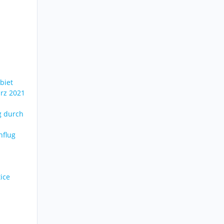
biet
ärz 2021
g durch
nflug
-
ice