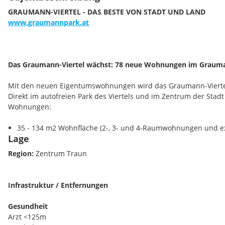
GRAUMANN-VIERTEL - DAS BESTE VON STADT UND LAND
www.graumannpark.at
Das Graumann-Viertel wächst: 78 neue Wohnungen im Graum
Mit den neuen Eigentumswohnungen wird das Graumann-Vierte
Direkt im autofreien Park des Viertels und im Zentrum der Stadt
Wohnungen:
35 - 134 m2 Wohnfläche (2-, 3- und 4-Raumwohnungen und ex
Lage
Bis zu 2,80 Meter Raumhöhe
Balkone und Terrassen
Region:
Zentrum Traun
Kostengünstige Grundwasser-Kühlung (Free-Cooling)
Eine nachhaltige PV-Anlage
Tiefgaragenplätze
Infrastruktur / Entfernungen
Gesundheit
Die Grünruhelage im Herzen von Traun bietet Ihnen viele Mögli
Arzt <125m