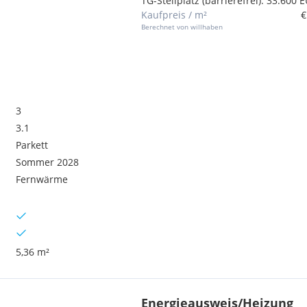
TG-Stellplatz (barrierefrei): 33.600 
Kaufpreis / m²
€
Berechnet von willhaben
3
3.1
Parkett
Sommer 2028
Fernwärme
5,36 m²
Energieausweis/Heizung