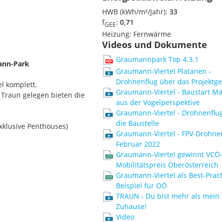
HWB (kWh/m²/Jahr):
33
f
:
0,71
GEE
Heizung:
Fernwärme
Videos und Dokumente
Graumannpark Top 4.3.1
ann-Park
Graumann-Viertel Platanen -
Drohnenflug über das Projektge
l komplett.
Graumann-Viertel - Baustart M
 Traun gelegen bieten die
aus der Vogelperspektive
Graumann-Viertel - Drohnenflu
die Baustelle
klusive Penthouses)
Graumann-Viertel - FPV-Drohne
Februar 2022
Graumann-Viertel gewinnt VCÖ
Mobilitätspreis Oberösterreich
Graumann-Viertel als Best-Pract
Beispiel für OÖ
TRAUN - Du bist mehr als mein
Zuhause!
chkeiten:
Video