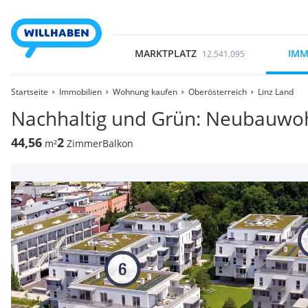
MARKTPLATZ
IMM
12.541.095
Startseite
Immobilien
Wohnung kaufen
Oberösterreich
Linz Land
Nachhaltig und Grün: Neubauw
44,56
2
m²
Zimmer
Balkon