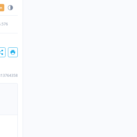
en
5.576
813764358