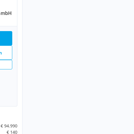
 GmbH
n
€ 94.990
€ 140