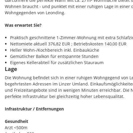
Garconnere die perfekte Wahl! Mit ca. 27 m² Wohnfläche bietet s
Wohnen braucht - und punktet mit einer ruhigen Lage in einer 
Wohngegenden von Leonding.
Was erwartet Sie?
Praktisch geschnittene 1-Zimmer-Wohnung mit extra Schlaf
Nettomiete aktuell 376,82 EUR ; Betriebskosten 140,00 EUR
Heller Wohn-/Kochbereich inkl. Einbauküche
Gemütlicher Balkon für entspannte Stunden
Eigenes Kellerabteil für zusätzlichen Stauraum
Lage
Privater KFZ-Stellplatz inklusive
Die Wohnung ist aktuell vermietet - für Sie bedeutet das:
Sicher
Die Wohnung befindet sich in einer ruhigen Wohngegend von Le
begehrtesten Adressen im Linzer Umland. Einkaufsmöglichkeiten,
Ihre Vorteile
und Freizeitangebote sind in wenigen Minuten erreichbar. Die N
Gepflegter Zustand
perfekte Infrastruktur bei gleichzeitig hoher Lebensqualität.
Massivbauweise und Zentralheizung
Absolute Ruhelage - und trotzdem nah an der Stadt
Infrastruktur / Entfernungen
Infrastruktur und öffentlicher Verkehr in unmittelbarer Nähe
Gesundheit
Top Lage - beste Anbindung
Arzt <500m
Leonding gilt als eine der begehrtesten Lagen im Linzer Umlan