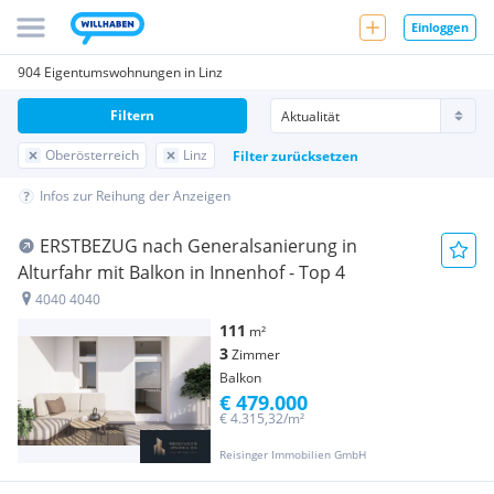
Einloggen
904 Eigentumswohnungen in Linz
Filtern
Oberösterreich
Linz
Filter zurücksetzen
Infos zur Reihung der Anzeigen
ERSTBEZUG nach Generalsanierung in
Alturfahr mit Balkon in Innenhof - Top 4
4040 4040
111
m²
3
Zimmer
Balkon
€ 479.000
€ 4.315,32/m²
Reisinger Immobilien GmbH