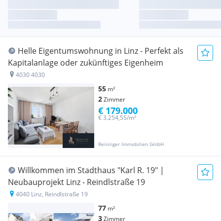
Helle Eigentumswohnung in Linz - Perfekt als
Kapitalanlage oder zukünftiges Eigenheim
4030 4030
55
m²
2
Zimmer
€ 179.000
€ 3.254,55/m²
Reisinger Immobilien GmbH
Willkommen im Stadthaus "Karl R. 19" |
Neubauprojekt Linz - Reindlstraße 19
4040 Linz, Reindlstraße 19
77
m²
3
Zimmer