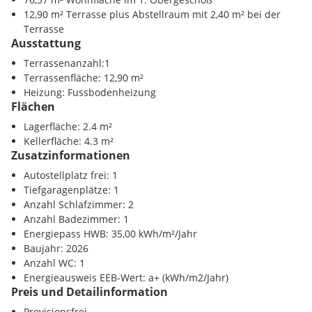
12,90 m² Terrasse plus Abstellraum mit 2,40 m² bei der
Terrasse
Ausstattung
Aufzugsanlage - barrierefrei von der Tiefgarage bis in die
Wohnung
Terrassenanzahl:1
Vorraum
Terrassenfläche: 12,90 m²
Abstellraum
Heizung: Fussbodenheizung
großzügiger Wohn-Ess- und Küchenbereich
Flächen
Terrasse
Lagerfläche: 2.4 m²
2 Schlafzimmer
Kellerfläche: 4.3 m²
Badezimmer
Zusatzinformationen
separates WC
Schlüsselfertige Übergabe - sofort einziehen & wohlfühlen
Autostellplatz frei: 1
Tiefgaragenplätze: 1
Tiefgaragenplätze und/oder KFZ-Freistellplätze
Anzahl Schlafzimmer: 2
Anzahl Badezimmer: 1
Kaufpreis Wohnung: 382.850.- Euro Schlüsselfertig
Energiepass HWB: 35,00 kWh/m²/Jahr
Kaufpreis TG-Platz: 18.000.- Euro
Baujahr: 2026
Kaufpreis KFZ-Freistellplatz: 12.000.- Euro
Anzahl WC: 1
Energieausweis EEB-Wert: a+ (kWh/m2/Jahr)
Preis und Detailinformation
Mit klarer
Architektur
, durchdachten
Grundrissen
und
moderner
Ausstattung
bietet die Wohnung ein
besonderes
Provisionsfrei