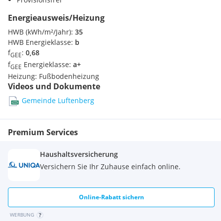
Zuhause
für Menschen, die Wert auf
Komfort, Design und
Lebensqualität
Energieausweis/Heizung
legen.
HWB (kWh/m²/Jahr):
35
Die Wohnlage überzeugt durch
Ruhe und Nähe zur Natur
,
HWB Energieklasse:
b
kombiniert mit der
Nähe zu Linz
und guter Anbindung.
f
:
0,68
GEE
Dieses Projekt verbindet
urbanes Wohnen mit hoher
f
Energieklasse:
a+
GEE
Lebensqualität.
Heizung:
Fußbodenheizung
Videos und Dokumente
Gemeinde Luftenberg
Premium Services
Haushaltsversicherung
Versichern Sie Ihr Zuhause einfach online.
Online-Rabatt sichern
WERBUNG