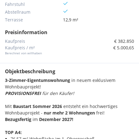
Fahrstuhl
Abstellraum
Terrasse
12,9 m²
Preisinformation
Kaufpreis
€ 382.850
Kaufpreis / m²
€ 5.000,65
Berechnet von willhaben
Objektbeschreibung
3-Zimmer-Eigentumswohnung
in neuem exklusivem
Wohnbauprojekt!
PROVISIONSFREI
für den Käufer!
Mit
Baustart Sommer 2026
entsteht ein hochwertiges
Wohnbauprojekt -
nur mehr 2 Wohnungen
frei!
Bezugsfertig
im
Dezember 2027!
TOP A4:
76,57 m² Wohnfläche im 1. Obergeschoß