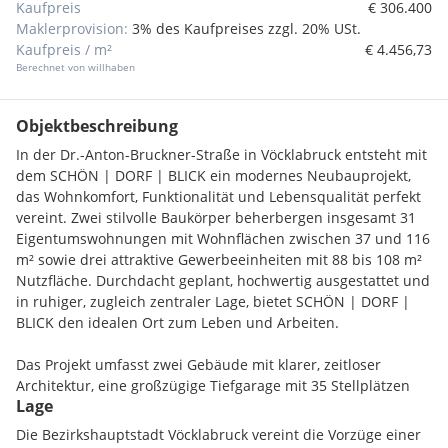
Kaufpreis
€ 306.400
Maklerprovision:
3% des Kaufpreises zzgl. 20% USt.
Kaufpreis / m²
€ 4.456,73
Berechnet von willhaben
Objektbeschreibung
In der Dr.-Anton-Bruckner-Straße in Vöcklabruck entsteht mit
dem SCHÖN | DORF | BLICK ein modernes Neubauprojekt,
das Wohnkomfort, Funktionalität und Lebensqualität perfekt
vereint. Zwei stilvolle Baukörper beherbergen insgesamt 31
Eigentumswohnungen mit Wohnflächen zwischen 37 und 116
m² sowie drei attraktive Gewerbeeinheiten mit 88 bis 108 m²
Nutzfläche. Durchdacht geplant, hochwertig ausgestattet und
in ruhiger, zugleich zentraler Lage, bietet SCHÖN | DORF |
BLICK den idealen Ort zum Leben und Arbeiten.
Das Projekt umfasst zwei Gebäude mit klarer, zeitloser
Architektur, eine großzügige Tiefgarage mit 35 Stellplätzen
Lage
sowie sechs zusätzliche Freistellplätze. Der Bau hat bereits
begonnen, die Fertigstellung ist für Sommer 2027
Die Bezirkshauptstadt Vöcklabruck vereint die Vorzüge einer