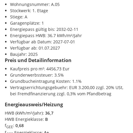
Kindergarten <500m
Wohnungsnummer: A.05
Höhere Schule <575m
Wohnung Top A05 EUR 306.400,00
Stockwerk: 1. Etage
Garagenstellplatz P25 EUR 25.000,00
Stiege: A
Nahversorgung
Gesamtkaufpreis EUR 331.400,00
Garagenplätze: 1
Supermarkt <125m
Energiepass gültig bis: 2032-02-11
Bäckerei <575m
Energiepass HWB: 36.7 kWh/m²/Jahr
Einkaufszentrum <875m
Der Erwerb der KFZ Stellplätze ist verpflichtend.
Verfügbar ab Datum: 2027-07-01
Verfügbar ab: 01.07.2027
Verkehr
Die angeführten Kaufpreise verstehen sich für Endkunden
Baujahr: 2025
Bahnhof <925m
Preis und Detailinformation
umsatzsteuerbefreit,
Anlegerpreise senden wir Ihnen auf
Autobahnanschluss <5200m
Wunsch gerne zu.
Kaufpreis pro m²: 4456,73 Eur
Sonstige
Grunderwerbssteuer: 3.5%
Beim Neubauprojekt SCHÖN | DORF | BLICK investieren Sie
Bank <400m
Grundbucheintragung Kosten: 1.1%
in eine wertstabile, zukunftssichere Immobilie in einer
Polizei <575m
Vertragserrichtungsgebuehr: EUR 3.200,00 zzgl. 20% USt,
prosperierenden Region Oberösterreichs. Ob zur
Post <925m
bei Fremdfinanzierung zzgl. 0,3% vom Pfandbetrag
Eigennutzung oder als Kapitalanlage - das Projekt steht für
nachhaltiges Wohneigentum in gefragter Lage. Die attraktive
Energieausweis/Heizung
Kombination aus Lage, Bauqualität und moderner Architektur
HWB (kWh/m²/Jahr):
36,7
garantiert langfristige Wertentwicklung und stabile
HWB Energieklasse:
B
Renditechancen. Dank der starken Nachfrage nach Wohn-
f
:
0,68
GEE
und Gewerbeflächen in Vöcklabruck profitieren Anleger und
f
Energieklasse:
A+