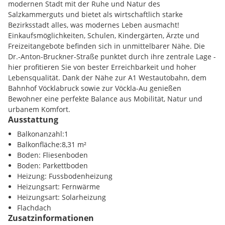
vorgesehen. Während die Wohnungen schlüsselfertig
modernen Stadt mit der Ruhe und Natur des
übergeben werden, werden die Gewerbeeinheiten im
Salzkammerguts und bietet als wirtschaftlich starke
hochwertigen Edelrohbau ausgeführt - optimal für
Bezirksstadt alles, was modernes Leben ausmacht!
individuelle Gestaltungsmöglichkeiten.
Einkaufsmöglichkeiten, Schulen, Kindergärten, Ärzte und
Freizeitangebote befinden sich in unmittelbarer Nähe. Die
Besonderes Augenmerk wurde auf eine Ausstattung gelegt,
Dr.-Anton-Bruckner-Straße punktet durch ihre zentrale Lage -
die Qualität und Komfort vereint. Elektrischer Sonnenschutz
hier profitieren Sie von bester Erreichbarkeit und hoher
in allen Schlafräumen, edle Materialien und ein zeitloses
Lebensqualität. Dank der Nähe zur A1 Westautobahn, dem
Design sorgen für ein stilvolles Wohnambiente. Alle
Bahnhof Vöcklabruck sowie zur Vöckla-Au genießen
Wohnungen verfügen über großzügige Freiflächen wie
Bewohner eine perfekte Balance aus Mobilität, Natur und
Balkone, Terrassen oder Eigengärten. Fixpreise und ein
urbanem Komfort.
hervorragendes Preis-Leistungs-Verhältnis bieten zusätzliche
Ausstattung
Planungssicherheit. Auch für die Gewerbeeinheiten stehen
Infrastruktur / Entfernungen
Balkonanzahl:1
Kundenparkplätze direkt vor Ort zur Verfügung.
Balkonfläche:8,31 m²
Gesundheit
Boden: Fliesenboden
Arzt <550m
Boden: Parkettboden
Apotheke <475m
Heizung: Fussbodenheizung
Wohnung Top A05 / 1.OG
Krankenhaus <1400m
Heizungsart: Fernwärme
Wohnfläche: ca. 69 m²
Heizungsart: Solarheizung
Ausführung: schlüsselfertig
Kinder / Schulen
Flachdach
1 Kellerabteil
Schule <275m
Zusatzinformationen
1 Garagenstellplatz P25