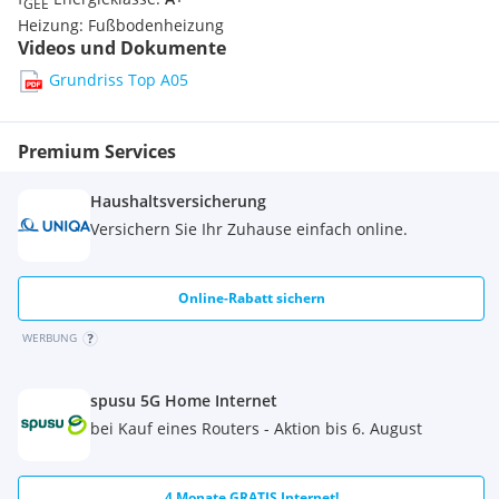
GEE
Eigennutzer gleichermaßen - zusätzlich bietet die Immobilie
Heizung:
Fußbodenheizung
Schutz vor Inflation durch ihren soliden Sachwertcharakter.
Videos und Dokumente
Grundriss Top A05
Bei Interesse freuen wir uns auf Ihre Anfrage.
Premium Services
Ihr SPERER Immobilien Team
Haushaltsversicherung
Stefan Pichler | 0676 4630535 |
s.pichler@sperer-group.com
Versichern Sie Ihr Zuhause einfach online.
Wir weisen darauf hin, dass zwischen dem Vermittler und
dem zu vermittelnden Dritten ein familiäres oder
Online-Rabatt sichern
wirtschaftliches Naheverhältnis besteht.
WERBUNG
Der Vermittler ist als Doppelmakler tätig.
spusu 5G Home Internet
bei Kauf eines Routers - Aktion bis 6. August
4 Monate GRATIS Internet!