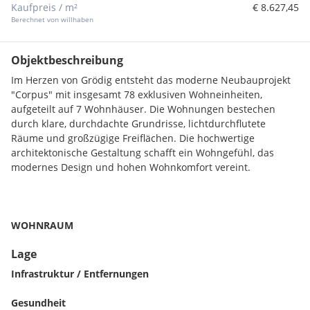
Kaufpreis / m²
€ 8.627,45
Berechnet von willhaben
Objektbeschreibung
Im Herzen von Grödig entsteht das moderne Neubauprojekt
"Corpus" mit insgesamt 78 exklusiven Wohneinheiten,
aufgeteilt auf 7 Wohnhäuser. Die Wohnungen bestechen
durch klare, durchdachte Grundrisse, lichtdurchflutete
Räume und großzügige Freiflächen. Die hochwertige
architektonische Gestaltung schafft ein Wohngefühl, das
modernes Design und hohen Wohnkomfort vereint.
WOHNRAUM
Lage
Diese Dreizimmer-Gartenwohnung Top 1 im Haus B2 liegt im
Erdgeschoss. Die ca. 77 m2 Wohnfläche sind wohldurchdacht
Infrastruktur / Entfernungen
angelegt und haben mit zwei Schlafzimmern, zwei Bädern,
Abstellraum, Gang, Vorraum sowie dem ca. 29 m2 großen
Gesundheit