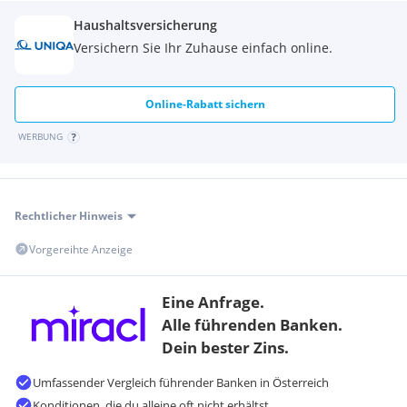
Haushaltsversicherung
Bei Interesse freut sich Herr Haubl auf Ihre Kontaktaufnahme
unter +43 664 10 77844 oder office@rk-wohnbau.at. Wir
Versichern Sie Ihr Zuhause einfach online.
beraten Sie gerne und völlig unverbindlich.
Online-Rabatt sichern
WERBUNG
Rechtlicher Hinweis
Vorgereihte Anzeige
Eine Anfrage.
Alle führenden Banken.
Dein bester Zins.
Umfassender Vergleich führender Banken in Österreich
Konditionen, die du alleine oft nicht erhältst