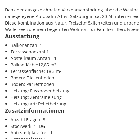
3 Schlafzimmer
Großes Badezimmer mit Fenster und Badewanne
Dank der ausgezeichneten Verkehrsanbindung über die Westba
Terrasse mit 18 m2
nahegelegene Autobahn A1 ist Salzburg in ca. 20 Minuten errei
Balkon mit 13 m2
Diese Kombination aus Natur, Freizeitmöglichkeiten und urba
Südwestliche Ausrichtung
Wallersee zu einem begehrten Wohnort für Familien, Berufspen
Separate Toilette mit Fenster
Ausstattung
Pelletsheizung
Infrastruktur / Entfernungen
Balkonanzahl:1
Fußbodenheizung
Terrassenanzahl:1
Kaminofen
Gesundheit
Abstellraum Anzahl: 1
2 Parkplätze (1 x Tiefgaragenplatz, 1 x Aussenstellplatz)
Arzt <1500m
Balkonfläche:12,85 m²
Kellerraum mit 10 m2
Apotheke <1500m
Terrassenfläche: 18,3 m²
Der Vermittler ist als Doppelmakler tätig.
Boden: Fliesenboden
Kinder / Schulen
Boden: Parkettboden
Schule <1500m
Heizung: Fussbodenheizung
Kindergarten <1500m
Heizung: Zentralheizung
Universität <7500m
Heizungsart: Pelletheizung
Zusatzinformationen
Nahversorgung
Anzahl Etagen: 3
Supermarkt <1500m
Stockwerk: 1. DG
Bäckerei <1500m
Autostellplatz frei: 1