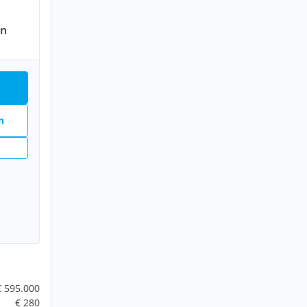
en
n
€ 595.000
€ 280