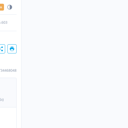
en
5.603
734468048
St)