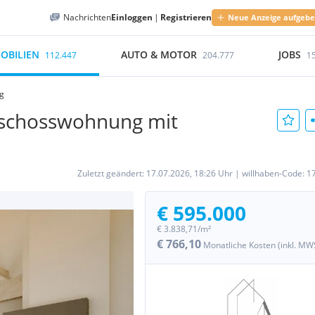
Nachrichten
Einloggen
|
Registrieren
Neue Anzeige aufgeb
OBILIEN
AUTO & MOTOR
JOBS
112.447
204.777
1
g
schosswohnung mit
Zuletzt geändert:
17.07.2026, 18:26 Uhr
|
willhaben-Code:
1
€ 595.000
€ 3.838,71/m²
€ 766,10
Monatliche Kosten (inkl. MW