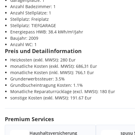
Garagenplätze: 1
Verkehr
Anzahl Badezimmer: 1
Bahnhof <3000m
Anzahl Stellplätze: 1
Autobahnanschluss <9000m
Stellplatz: Freiplatz
Stellplatz: TIEFGARAGE
Sonstige
Energiepass HWB: 38.4 kWh/m²/Jahr
Bank <1500m
Baujahr: 2009
Post <1500m
Anzahl WC: 1
Polizei <1500m
Preis und Detailinformation
Heizkosten (exkl. MWSt): 280 Eur
monatliche Kosten (exkl. MWSt): 686,31 Eur
monatliche Kosten (inkl. MWSt): 766,1 Eur
Grunderwerbssteuer: 3.5%
Grundbucheintragung Kosten: 1.1%
Monatliche Reparaturrücklage (excl. MWSt): 180 Eur
sonstige Kosten (exkl. MWSt): 191.67 Eur
Premium Services
Haushaltsversicherung
spusu 