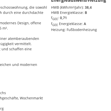
Energieausweis/Heizung
eschosswohnung, die sowohl
HWB (kWh/m²/Jahr):
38,4
h durch eine durchdachte
HWB Energieklasse:
B
f
:
0,71
GEE
 modernes Design, offene
f
Energieklasse:
A
GEE
5 m².
Heizung:
Fußbodenheizung
 einer atemberaubenden
gigkeit vermittelt.
t und schaffen eine
reichen und modernen
genheit auf dem Salzburger
ichs
chgeschäfte, Wochenmarkt
urg