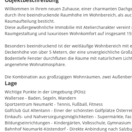
Objektbeschreibung
Willkommen in Ihrem neuen Zuhause, einer charmanten Dachg
durch ihre beeindruckende Raumhöhe im Wohnbereich, als auc
Raumaufteilung besticht.
Diese außergewöhnliche Immobilie mit Ateliercharakter vereint
Raumgestaltung und luxuriösen Wohnkomfort auf insgesamt 15
Besonders beeindruckend ist der weitläufige Wohnbereich mit
Deckenhöhe von über 5 Metern, der eine unvergleichliche Großzü
Bodentiefe Fenster durchfluten die Räume mit natürlichem Lich
angenehme Wohnatmosphäre.
Die Kombination aus großzügigen Wohnräumen, zwei Außenbe
Lage
Annehmlichkeiten machen dieses Objekt zu einer seltenen Gele
Immobilienmarkt.
Wichtige Punkte in der Umgebung (POIs):
Wallersee - Baden, Segeln, Wandern
Sportzentrum Neumarkt - Tennis, Fußball, Fitness
Ausstattung:
Golfclub Gut Altentann - Einer der schönsten Golfplätze Österre
Einkaufs- und Nahversorgungsmöglichkeiten - Supermärkte, Fa
Großzügiger Wohn/Essraum mit 78 m2
Bildungseinrichtungen - Kindergärten, Volksschule, Gymnasium
Raumhöhe von über 5 Meter im Wohnraum
Bahnhof Neumarkt-Köstendorf - Direkte Anbindung nach Salzb