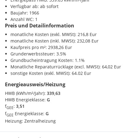
Post <300m
Separates WC
Verfügbar ab: ab sofort
Polizei <1275m
Vorraum
Baujahr: 1966
Die Böden, die Küche sowie das Badezimmer und WC wurden
Anzahl WC: 1
Preis und Detailinformation
im Zuge der Sanierung erneuert. Die Beheizung erfolgt über
ein modernes, energieeffizientes Elektrosystem der Marke
monatliche Kosten (exkl. MWSt): 216,8 Eur
Vaillant.
monatliche Kosten (inkl. MWSt): 232,08 Eur
Kaufpreis pro m²: 2938,26 Eur
Lagevorteile & Infrastruktur
Grunderwerbssteuer: 3.5%
Der Standort in der Körösistraße, Bezirk Geidorf, gilt als
Grundbucheintragung Kosten: 1.1%
urban und dennoch ruhig - eine bevorzugte Wohnlage mit
Monatliche Reparaturrücklage (excl. MWSt): 64,02 Eur
stabiler Nachfrage. Die Umgebung bietet eine hervorragende
sonstige Kosten (exkl. MWSt): 64.02 Eur
Infrastruktur:
Energieausweis/Heizung
Öffentlicher Verkehr:
Buslinie 22 - 200 m Entfernung
HWB (kWh/m²/Jahr):
339,63
Nahversorgung:
Supermarkt (Spar) in 5 Gehminuten
HWB Energieklasse:
G
Bildung & Arbeitsplätze:
Nähe zu FH Campus 02, HTL
f
:
3,51
GEE
Ortweinschule und Landeskrankenhaus Graz
f
Energieklasse:
G
GEE
Freizeitwert:
Zahlreiche Grünflächen, Murradweg, Cafés &
Heizung:
Zentralheizung
Restaurants
Parken:
Grüne Zone - Parkmöglichkeiten nur ca. 80 m
entfernt