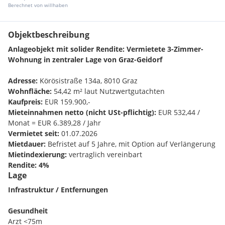
Berechnet von willhaben
Objektbeschreibung
Anlageobjekt mit solider Rendite: Vermietete 3-Zimmer-
Wohnung in zentraler Lage von Graz-Geidorf
Adresse:
Körösistraße 134a, 8010 Graz
Wohnfläche:
54,42 m² laut Nutzwertgutachten
Kaufpreis:
EUR 159.900,-
Mieteinnahmen netto (nicht USt-pflichtig):
EUR 532,44 /
Monat = EUR 6.389,28 / Jahr
Vermietet seit:
01.07.2026
Mietdauer:
Befristet auf 5 Jahre, mit Option auf Verlängerung
Mietindexierung:
vertraglich vereinbart
Rendite: 4%
Lage
Investitionsprofil
Infrastruktur / Entfernungen
Diese gepflegte und effizient modernisierte Wohnung in
gefragter Stadtlage von
Graz-Geidorf
stellt eine attraktive
Gesundheit
Möglichkeit für Kapitalanleger dar, die auf langfristige
Arzt <75m