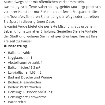
unverkennbarem Flair bildet die Kulisse für architektonische
Murradwegs oder mit öffentlichen Verkehrsmitteln.
Meisterwerke, geschaffen vom renommierten Grazer
Das neu geschaffene Naherholungsgebiet Mur liegt praktisch
Architekturteam Schwarz-Platzer und Pentaplan. Diese
vor Ihrer Haustür - nur 5 Minuten entfernt. Entspannen Sie
Gebäude bieten nicht nur hohe Wohn- und Freizeitqualität,
am Flussufer, flanieren Sie entlang der Wege oder betreiben
sondern auch großzügige Grünflächen, die von zentralen
Sie Sport in dieser grünen Oase.
Sichtachsen ins Grüne durchzogen sind.
Jakomini Verde bietet die perfekte Mischung aus urbanem
Leben und naturnaher Erholung. Genießen Sie alle Vorteile
Jakomini Verde ist mehr als nur ein Viertel - es ist ein
der Stadt und wohnen Sie in ruhiger Grünlage. Hier ist Ihre
lebendiges Ensemble aus ruhigen und pulsierenden Orten,
Freizeit zu Hause!
die Sie nicht mehr loslassen werden. Die italienische Stadt
Ausstattung
dient als Vorbild für gelebte Urbanität: wunderschöne Plätze,
Region:
Stadtstrand
Balkonanzahl:1
grüne Parks, belebte Straßen und Cafés. In Italien spielt sich
Loggiaanzahl: 1
das Leben draußen ab! Jakomini Verde entspricht diesem
Abstellraum Anzahl: 1
Muster - der Wohnraum im autofreien grünen Viertel wird
Infrastruktur / Entfernungen
Balkonfläche:15,3 m²
auf vielfältige Weise ins Freie erweitert.
Loggiafläche: 1,65 m2
Gesundheit
Bad mit Dusche und Wanne
Lieben Sie die Stadt und träumen von grünem Wohnen?
Arzt <375m
Boden: Fliesenboden
Jakomini Verde vereint beides in einem harmonischen
Apotheke <650m
Boden: Parkettboden
Einklang. Auf historischem Boden, dem grünen Areal der
Klinik <1650m
Heizung: Fussbodenheizung
ehemaligen Kattunfabrik und Kirchner Kaserne, entsteht ein
Krankenhaus <2375m
Heizungsart: Fernwärme
urbanes Dorf, das Land- und Stadtcharaktere mit einer
Barrierefrei
Extraportion Lebensqualität verbindet.