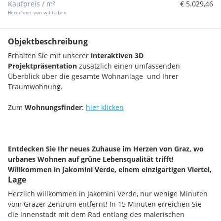
Kaufpreis / m²
€ 5.029,46
Berechnet von willhaben
Objektbeschreibung
Erhalten Sie mit unserer
interaktiven 3D
Projektpräsentation
zusätzlich einen umfassenden
Überblick über die gesamte Wohnanlage und Ihrer
Traumwohnung.
Zum
Wohnungsfinder
:
hier klicken
Entdecken Sie Ihr neues Zuhause im Herzen von Graz, wo
urbanes Wohnen auf grüne Lebensqualität trifft!
Willkommen in Jakomini Verde, einem einzigartigen Viertel,
Lage
das von renommierten Architekten mit Liebe zum Detail
gestaltet wurde.
Herzlich willkommen in Jakomini Verde, nur wenige Minuten
vom Grazer Zentrum entfernt! In 15 Minuten erreichen Sie
Das parkähnliche Grundstück mit altem Baumbestand und
die Innenstadt mit dem Rad entlang des malerischen