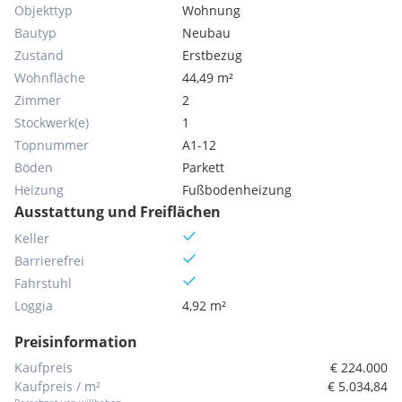
Objekttyp
Wohnung
Bautyp
Neubau
Zustand
Erstbezug
Wohnfläche
44,49 m²
Zimmer
2
Stockwerk(e)
1
Topnummer
A1-12
Böden
Parkett
Heizung
Fußbodenheizung
Ausstattung und Freiflächen
Keller
Barrierefrei
Fahrstuhl
Loggia
4,92 m²
Preisinformation
Kaufpreis
€ 224.000
Kaufpreis / m²
€ 5.034,84