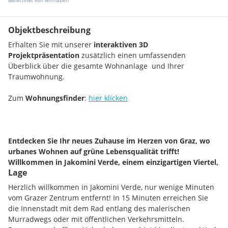
Berechnet von willhaben
Objektbeschreibung
Erhalten Sie mit unserer
interaktiven 3D
Projektpräsentation
zusätzlich einen umfassenden
Überblick über die gesamte Wohnanlage und Ihrer
Traumwohnung.
Zum
Wohnungsfinder
:
hier klicken
Entdecken Sie Ihr neues Zuhause im Herzen von Graz, wo
urbanes Wohnen auf grüne Lebensqualität trifft!
Willkommen in Jakomini Verde, einem einzigartigen Viertel,
Lage
das von renommierten Architekten mit Liebe zum Detail
gestaltet wurde.
Herzlich willkommen in Jakomini Verde, nur wenige Minuten
vom Grazer Zentrum entfernt! In 15 Minuten erreichen Sie
Das parkähnliche Grundstück mit altem Baumbestand und
die Innenstadt mit dem Rad entlang des malerischen
unverkennbarem Flair bildet die Kulisse für architektonische
Murradwegs oder mit öffentlichen Verkehrsmitteln.
Meisterwerke, geschaffen vom renommierten Grazer