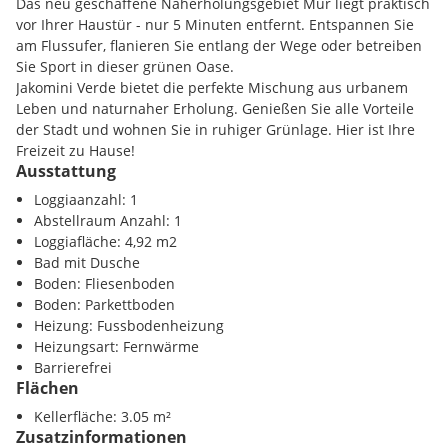
Das neu geschaffene Naherholungsgebiet Mur liegt praktisch
Architekturteam Schwarz-Platzer und Pentaplan. Diese
vor Ihrer Haustür - nur 5 Minuten entfernt. Entspannen Sie
Gebäude bieten nicht nur hohe Wohn- und Freizeitqualität,
am Flussufer, flanieren Sie entlang der Wege oder betreiben
sondern auch großzügige Grünflächen, die von zentralen
Sie Sport in dieser grünen Oase.
Sichtachsen ins Grüne durchzogen sind.
Jakomini Verde bietet die perfekte Mischung aus urbanem
Leben und naturnaher Erholung. Genießen Sie alle Vorteile
Jakomini Verde ist mehr als nur ein Viertel - es ist ein
der Stadt und wohnen Sie in ruhiger Grünlage. Hier ist Ihre
lebendiges Ensemble aus ruhigen und pulsierenden Orten,
Freizeit zu Hause!
die Sie nicht mehr loslassen werden. Die italienische Stadt
Ausstattung
dient als Vorbild für gelebte Urbanität: wunderschöne Plätze,
Region:
Stadtstrand
Loggiaanzahl: 1
grüne Parks, belebte Straßen und Cafés. In Italien spielt sich
Abstellraum Anzahl: 1
das Leben draußen ab! Jakomini Verde entspricht diesem
Loggiafläche: 4,92 m2
Muster - der Wohnraum im autofreien grünen Viertel wird
Infrastruktur / Entfernungen
Bad mit Dusche
auf vielfältige Weise ins Freie erweitert.
Boden: Fliesenboden
Gesundheit
Boden: Parkettboden
Lieben Sie die Stadt und träumen von grünem Wohnen?
Arzt <375m
Heizung: Fussbodenheizung
Jakomini Verde vereint beides in einem harmonischen
Apotheke <650m
Heizungsart: Fernwärme
Einklang. Auf historischem Boden, dem grünen Areal der
Klinik <1650m
Barrierefrei
ehemaligen Kattunfabrik und Kirchner Kaserne, entsteht ein
Krankenhaus <2375m
Flächen
urbanes Dorf, das Land- und Stadtcharaktere mit einer
Extraportion Lebensqualität verbindet.
Kellerfläche: 3.05 m²
Kinder / Schulen
Zusatzinformationen
Schule <250m