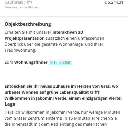
Kaufpreis / m²
€ 5.244,31
Berechnet von willhaben
Objektbeschreibung
Erhalten Sie mit unserer
interaktiven 3D
Projektpräsentation
zusätzlich einen umfassenden
Überblick über die gesamte Wohnanlage und Ihrer
Traumwohnung.
Zum
Wohnungsfinder
:
hier klicken
Entdecken Sie Ihr neues Zuhause im Herzen von Graz, wo
urbanes Wohnen auf grüne Lebensqualität trifft!
Willkommen in Jakomini Verde, einem einzigartigen Viertel,
Lage
das von renommierten Architekten mit Liebe zum Detail
gestaltet wurde.
Herzlich willkommen in Jakomini Verde, nur wenige Minuten
vom Grazer Zentrum entfernt! In 15 Minuten erreichen Sie
Das parkähnliche Grundstück mit altem Baumbestand und
die Innenstadt mit dem Rad entlang des malerischen