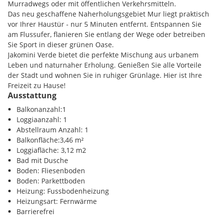
unverkennbarem Flair bildet die Kulisse für architektonische
Murradwegs oder mit öffentlichen Verkehrsmitteln.
Meisterwerke, geschaffen vom renommierten Grazer
Das neu geschaffene Naherholungsgebiet Mur liegt praktisch
Architekturteam Schwarz-Platzer und Pentaplan. Diese
vor Ihrer Haustür - nur 5 Minuten entfernt. Entspannen Sie
Gebäude bieten nicht nur hohe Wohn- und Freizeitqualität,
am Flussufer, flanieren Sie entlang der Wege oder betreiben
sondern auch großzügige Grünflächen, die von zentralen
Sie Sport in dieser grünen Oase.
Sichtachsen ins Grüne durchzogen sind.
Jakomini Verde bietet die perfekte Mischung aus urbanem
Leben und naturnaher Erholung. Genießen Sie alle Vorteile
Jakomini Verde ist mehr als nur ein Viertel - es ist ein
der Stadt und wohnen Sie in ruhiger Grünlage. Hier ist Ihre
lebendiges Ensemble aus ruhigen und pulsierenden Orten,
Freizeit zu Hause!
die Sie nicht mehr loslassen werden. Die italienische Stadt
Ausstattung
dient als Vorbild für gelebte Urbanität: wunderschöne Plätze,
Region:
Seifenfabrik
Balkonanzahl:1
grüne Parks, belebte Straßen und Cafés. In Italien spielt sich
Loggiaanzahl: 1
das Leben draußen ab! Jakomini Verde entspricht diesem
Abstellraum Anzahl: 1
Muster - der Wohnraum im autofreien grünen Viertel wird
Infrastruktur / Entfernungen
Balkonfläche:3,46 m²
auf vielfältige Weise ins Freie erweitert.
Loggiafläche: 3,12 m2
Gesundheit
Bad mit Dusche
Lieben Sie die Stadt und träumen von grünem Wohnen?
Arzt <275m
Boden: Fliesenboden
Jakomini Verde vereint beides in einem harmonischen
Apotheke <650m
Boden: Parkettboden
Einklang. Auf historischem Boden, dem grünen Areal der
Klinik <1675m
Heizung: Fussbodenheizung
ehemaligen Kattunfabrik und Kirchner Kaserne, entsteht ein
Krankenhaus <2475m
Heizungsart: Fernwärme
urbanes Dorf, das Land- und Stadtcharaktere mit einer
Barrierefrei
Extraportion Lebensqualität verbindet.