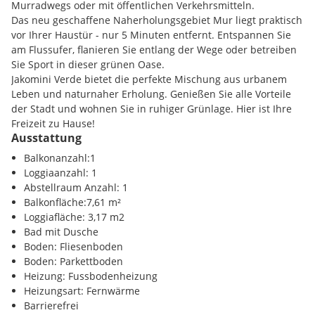
unverkennbarem Flair bildet die Kulisse für architektonische
Murradwegs oder mit öffentlichen Verkehrsmitteln.
Meisterwerke, geschaffen vom renommierten Grazer
Das neu geschaffene Naherholungsgebiet Mur liegt praktisch
Architekturteam Schwarz-Platzer und Pentaplan. Diese
vor Ihrer Haustür - nur 5 Minuten entfernt. Entspannen Sie
Gebäude bieten nicht nur hohe Wohn- und Freizeitqualität,
am Flussufer, flanieren Sie entlang der Wege oder betreiben
sondern auch großzügige Grünflächen, die von zentralen
Sie Sport in dieser grünen Oase.
Sichtachsen ins Grüne durchzogen sind.
Jakomini Verde bietet die perfekte Mischung aus urbanem
Leben und naturnaher Erholung. Genießen Sie alle Vorteile
Jakomini Verde ist mehr als nur ein Viertel - es ist ein
der Stadt und wohnen Sie in ruhiger Grünlage. Hier ist Ihre
lebendiges Ensemble aus ruhigen und pulsierenden Orten,
Freizeit zu Hause!
die Sie nicht mehr loslassen werden. Die italienische Stadt
Ausstattung
dient als Vorbild für gelebte Urbanität: wunderschöne Plätze,
Region:
Seifenfabrik
Balkonanzahl:1
grüne Parks, belebte Straßen und Cafés. In Italien spielt sich
Loggiaanzahl: 1
das Leben draußen ab! Jakomini Verde entspricht diesem
Abstellraum Anzahl: 1
Muster - der Wohnraum im autofreien grünen Viertel wird
Infrastruktur / Entfernungen
Balkonfläche:7,61 m²
auf vielfältige Weise ins Freie erweitert.
Loggiafläche: 3,17 m2
Gesundheit
Bad mit Dusche
Lieben Sie die Stadt und träumen von grünem Wohnen?
Arzt <275m
Boden: Fliesenboden
Jakomini Verde vereint beides in einem harmonischen
Apotheke <650m
Boden: Parkettboden
Einklang. Auf historischem Boden, dem grünen Areal der
Klinik <1675m
Heizung: Fussbodenheizung
ehemaligen Kattunfabrik und Kirchner Kaserne, entsteht ein
Krankenhaus <2475m
Heizungsart: Fernwärme
urbanes Dorf, das Land- und Stadtcharaktere mit einer
Barrierefrei
Extraportion Lebensqualität verbindet.