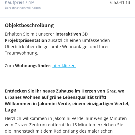
Kaufpreis / m²
€ 5.041,13
Berechnet von willhaben
Objektbeschreibung
Erhalten Sie mit unserer
interaktiven 3D
Projektpräsentation
zusätzlich einen umfassenden
Überblick über die gesamte Wohnanlage und Ihrer
Traumwohnung.
Zum
Wohnungsfinder
:
hier klicken
Entdecken Sie Ihr neues Zuhause im Herzen von Graz, wo
urbanes Wohnen auf grüne Lebensqualität trifft!
Willkommen in Jakomini Verde, einem einzigartigen Viertel,
Lage
das von renommierten Architekten mit Liebe zum Detail
gestaltet wurde.
Herzlich willkommen in Jakomini Verde, nur wenige Minuten
vom Grazer Zentrum entfernt! In 15 Minuten erreichen Sie
Das parkähnliche Grundstück mit altem Baumbestand und
die Innenstadt mit dem Rad entlang des malerischen