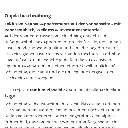
Objektbeschreibung
Exklusive Neubau-Appartements auf der Sonnenseite - mit
Panoramablick, Wellness & Investmentpotenzial
Auf der Sonnenterrasse von Schladming entsteht ein
außergewöhnliches Appartementprojekt für alle, die alpinen
Luxus, moderne Wohnqualität und eine der begehrtesten
Freizeitregionen Österreichs verbinden möchten. In erhöhter
Lage auf ca. 800 m Seehöhe genießen die 10 exklusiven
Eigentums-Appartements einen eindrucksvollen Blick auf
Schladming, die Planai und die umliegende Bergwelt der
Dachstein-Tauern-Region.
Das Projekt
Premium Planaiblick
vereint stilvolle Architektur,
Lage
hochwertige Ausführung
und ein Wohngefühl, das zu jeder
Jahreszeit begeistert: morgens der Blick auf die Ski-Berge,
Schladming selbst ist weit mehr als ein klassischer Ferienort.
tagsüber Aktivität in der Natur, abends Entspannung im
Die Stadt wird im Norden vom imposanten Dachstein und im
eigenen Appartement - auf Wunsch sogar
mit privater
Süden von den Niederen Tauern eingerahmt - ein alpines
Sauna.
Bühnenbild, das Sommer wie Winter für außergewöhnliche
Aufenthaltsqualität sorgt. Die Region gilt als Zentrum des