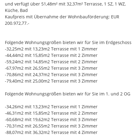
Sonstige
und verfügt über 51,48m² mit 32,37m² Terrasse, 1 SZ, 1 WZ,
-Barrierefreie Gartenwohnungen in den Größen von 32m2 bis
Zentrum 0.10 km
Küche, Bad
80m2
Kaufpreis mit Übernahme der Wohnbauförderung: EUR
-Wohnungen mit 44m2 bis 89m2 im 1. oder 2. Geschoss mit
200.972,77.-
jeweils 2 Terrassen (bis zu 124m2 groß)
-oder die sensationellen Penthousewohnungen im 3. OG von
45m2 bis 126m2, von denen Sie einen großartigen freien Blick
Folgende Wohnungsgrößen bieten wir für Sie im Erdgeschoss
in den Ort und zu den Gleichenberger Kogeln haben.
-32,25m2 mit 13,23m2 Terrasse mit 1 Zimmer
-44,44m2 mit 15,85m2 Terrasse mit 2 Zimmer
-59,24m2 mit 14,85m2 Terrasse mit 2 Zimmer
-67,97m2 mit 26,55m2 Terrasse mit 3 Zimmer
-70,86m2 mit 24,37m2 Terrasse mit 3 Zimmer
-79,40m2 mit 25,00m2 Terrasse mit 3 Zimmer
Folgende Wohnungsgrößen bieten wir für Sie im 1. und 2 OG
-34,26m2 mit 13,23m2 Terrasse mit 1 Zimmer
-46,31m2 mit 15,85m2 Terrasse mit 2 Zimmer
-60,68m2 mit 19,62m2 Terrasse mit 3 Zimmer
-70,31m2 mit 26,55m2 Terrasse mit 3 Zimmer
-88,07m2 mit 36,32m2 Terrasse mit 4 Zimmer