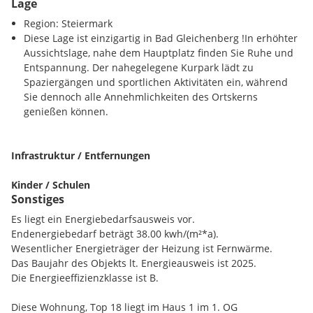
Lage
Wenn Sie Interesse haben an einer Wohnung, zögern Sie
nicht und fragen Sie an, welche Einheiten noch verfügbar
Region: Steiermark
sind, bzw. schauen Sie auf unserer Homepage:
Diese Lage ist einzigartig in Bad Gleichenberg !In erhöhter
Aussichtslage, nahe dem Hauptplatz finden Sie Ruhe und
https://www.rotschild-immobilien.com/brünnerhaus-ihr-
Entspannung. Der nahegelegene Kurpark lädt zu
wohntraum-in-bad-gleichenberg/
Spaziergängen und sportlichen Aktivitäten ein, während
Sie dennoch alle Annehmlichkeiten des Ortskerns
Die Wohnanlage bettet sich malerische in die Umgebung ein
genießen können.
und bietet durch seine höchst qualitative Bauweise neben
Barrierefreiheit und anspruchsvoller Innenausstattung auch
Tiefgaragen-Stellplätze, die den uneingeschränkten
Infrastruktur / Entfernungen
Wohnkomfort abrunden.
Kinder / Schulen
Sämtliche Materialien und Ausstattungsmerkmale sind
Sonstiges
Kindergarten 0.30 km
sorgfältig ausgewählt.
Grundschule 0.30 km
Es liegt ein Energiebedarfsausweis vor.
Alle Wohnungen sind mit Balkonen, Terrassen oder/ und
Realschule 0.30 km
Endenergiebedarf beträgt 38.00 kwh/(m²*a).
Gartenanteilen ausgestattet, von welchen man in den
Gymnasium 0.30 km
Wesentlicher Energieträger der Heizung ist Fernwärme.
idyllischen Kurort Richtung Hauptplatz oder zu den
Das Baujahr des Objekts lt. Energieausweis ist 2025.
Gleichenberger Kogeln blickt.
Verkehr
Die Energieeffizienzklasse ist B.
Autobahn 30.00 km
Dieses Projekt "Brünnerhaus" bietet alles, was Ihre
Diese Wohnung, Top 18 liegt im Haus 1 im 1. OG
Wohnträume zulassen.