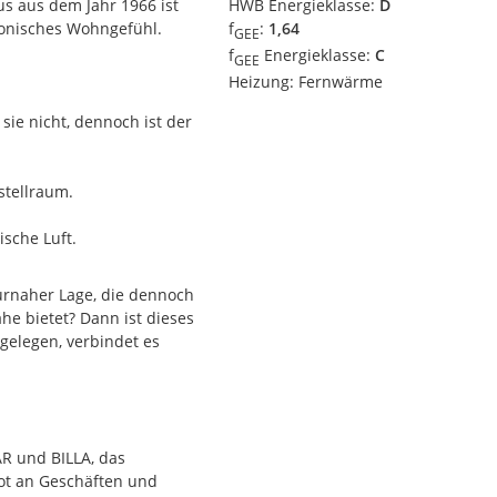
s aus dem Jahr 1966 ist
HWB Energieklasse:
D
monisches Wohngefühl.
f
:
1,64
GEE
f
Energieklasse:
C
GEE
Heizung:
Fernwärme
sie nicht, dennoch ist der
stellraum.
ische Luft.
osphäre schaffen.
urnaher Lage, die dennoch
he bietet? Dann ist dieses
gia (ca. 6 m²) - ideal für
gelegen, verbindet es
h.
AR und BILLA, das
ot an Geschäften und
ern zu sehen sind. Nicht