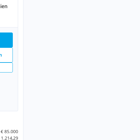
ien
n
€ 85.000
 1.214,29