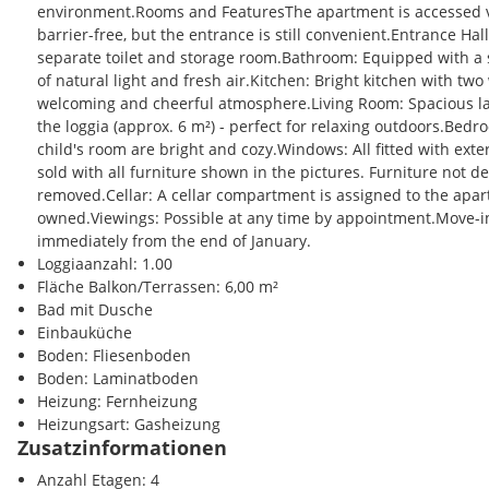
environment.Rooms and FeaturesThe apartment is accessed via
barrier-free, but the entrance is still convenient.Entrance Hall
separate toilet and storage room.Bathroom: Equipped with a
of natural light and fresh air.Kitchen: Bright kitchen with tw
welcoming and cheerful atmosphere.Living Room: Spacious lay
the loggia (approx. 6 m²) - perfect for relaxing outdoors.Bed
child's room are bright and cozy.Windows: All fitted with exte
sold with all furniture shown in the pictures. Furniture not d
removed.Cellar: A cellar compartment is assigned to the apart
owned.Viewings: Possible at any time by appointment.Move-in
immediately from the end of January.
Loggiaanzahl: 1.00
Fläche Balkon/Terrassen: 6,00 m²
Bad mit Dusche
Einbauküche
Boden: Fliesenboden
Boden: Laminatboden
Heizung: Fernheizung
Heizungsart: Gasheizung
Zusatzinformationen
Anzahl Etagen: 4