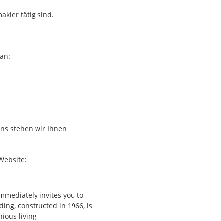
akler tätig sind.
astruktur und Natur:
ghlights wie die
en für Freizeit und
an:
ins stehen wir Ihnen
Website:
immediately invites you to
ing, constructed in 1966, is
nious living