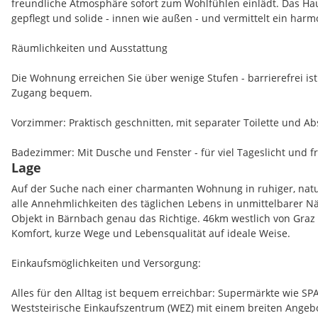
freundliche Atmosphäre sofort zum Wohlfühlen einlädt. Das Hau
gepflegt und solide - innen wie außen - und vermittelt ein har
Räumlichkeiten und Ausstattung
Die Wohnung erreichen Sie über wenige Stufen - barrierefrei ist 
Zugang bequem.
Vorzimmer: Praktisch geschnitten, mit separater Toilette und Ab
Badezimmer: Mit Dusche und Fenster - für viel Tageslicht und fr
Lage
Küche: Helle Küche mit zwei Fenstern, die eine freundliche Atm
Auf der Suche nach einer charmanten Wohnung in ruhiger, nat
alle Annehmlichkeiten des täglichen Lebens in unmittelbarer Nä
Wohnzimmer: Großzügig geschnitten, mit direktem Zugang zur Log
Objekt in Bärnbach genau das Richtige. 46km westlich von Graz 
entspannte Stunden im Freien.
Komfort, kurze Wege und Lebensqualität auf ideale Weise.
Schlaf- und Kinderzimmer: Beide Räume sind hell und gemütlic
Einkaufsmöglichkeiten und Versorgung:
Fenster: Alle mit Außenrollos ausgestattet.
Alles für den Alltag ist bequem erreichbar: Supermärkte wie SP
Weststeirische Einkaufszentrum (WEZ) mit einem breiten Angeb
Die Wohnung wird mit allen Möbeln übergeben, die auf den Bild