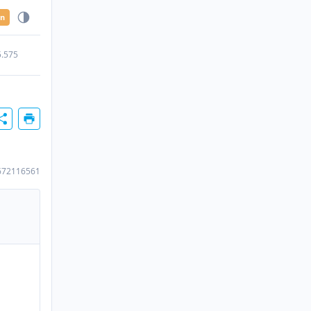
en
5.575
672116561