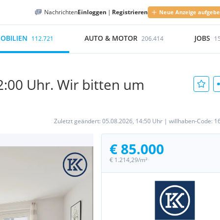
Nachrichten
Einloggen
|
Registrieren
Neue Anzeige aufgeb
OBILIEN
AUTO & MOTOR
JOBS
112.721
206.414
1
:00 Uhr. Wir bitten um
Zuletzt geändert:
05.08.2026, 14:50 Uhr
|
willhaben-Code:
1
€ 85.000
€ 1.214,29/m²