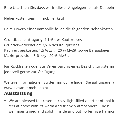
Freizeit und Lebensqualität:
Bitte beachten Sie, dass wir in dieser Angelegenheit als Doppelm
Bärnbach überzeugt durch die Kombination aus städtischer Infr
Nebenkosten beim Immobilienkauf
Spazier‑ und Radwege, Naherholungsgebiete sowie kulturelle Hi
Hundertwasser-Kirche St. Barbara bieten zahlreiche Möglichkeit
Beim Erwerb einer Immobilie fallen die folgenden Nebenkosten 
Erholung.
Grundbucheintragung: 1,1 % des Kaufpreises
Grunderwerbssteuer: 3,5 % des Kaufpreises
Kaufvertragskosten: 1,5 % zzgl. 20 % MwSt. sowie Barauslagen
Maklerprovision: 3 % zzgl. 20 % MwSt.
Für Rückfragen oder zur Vereinbarung eines Besichtigungsterm
jederzeit gerne zur Verfügung.
Weitere Informationen zu der Immobilie finden Sie auf unserer 
www.klasanimmobilien.at
Ausstattung
We are pleased to present a cozy, light-filled apartment that 
feel at home with its warm and friendly atmosphere. The build
well-maintained and solid - inside and out - offering a harmo