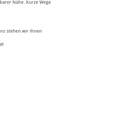
elbarer Nähe. Kurze Wege
ch jedoch nicht im Eigentum.
ins stehen wir Ihnen
tellen befinden sich nur
t Zugverbindungen nach
at
ben möchten.
e Zahnärzte ansässig,
medizinische Versorgung
n: Die Volksschule Bärnbach
ere
en das familienfreundliche