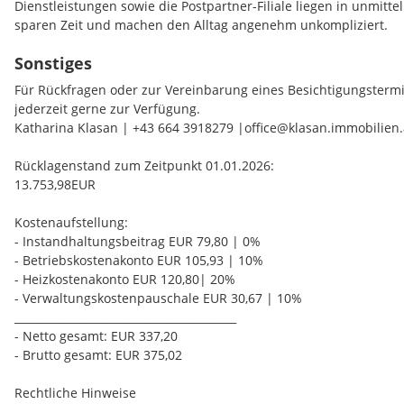
Dienstleistungen sowie die Postpartner-Filiale liegen in unmitt
gewünschte Möbel können selbstverständlich entfernt werden.
sparen Zeit und machen den Alltag angenehm unkompliziert.
Keller: Ein Kellerabteil ist der Wohnung zugeordnet, befindet si
Sonstiges
Verkehrsanbindung:
Für Rückfragen oder zur Vereinbarung eines Besichtigungsterm
Besichtigungen: Jederzeit nach Vereinbarung möglich.
Die Anbindung an öffentliche Verkehrsmittel ist ideal: Bushaltes
jederzeit gerne zur Verfügung.
wenige Gehminuten entfernt, und der Bahnhof Bärnbach biete
Katharina Klasan | +43 664 3918279 |office@klasan.immobilien.
Bezugsfertig: Ab sofort verfügbar.
Graz und Köflach - perfekt für Pendler und alle, die mobil blei
Rücklagenstand zum Zeitpunkt 01.01.2026:
Ärzte und Gesundheit:
13.753,98EUR
In der Umgebung sind zahlreiche Allgemein- und Fachärzte sowi
Kostenaufstellung:
ergänzt durch die Barbara-Apotheke, sodass eine umfassende 
- Instandhaltungsbeitrag EUR 79,80 | 0%
jederzeit gewährleistet ist.
- Betriebskostenakonto EUR 105,93 | 10%
- Heizkostenakonto EUR 120,80| 20%
Schulen und Betreuung:
- Verwaltungskostenpauschale EUR 30,67 | 10%
_________________________________________
Familien profitieren von kurzen Wegen zu Bildungseinrichtunge
- Netto gesamt: EUR 337,20
und die Mittelschule sind in wenigen Minuten erreichbar. Weit
- Brutto gesamt: EUR 375,02
Betreuungseinrichtungen und Freizeitangebote für Kinder rund
Umfeld ab.
Rechtliche Hinweise