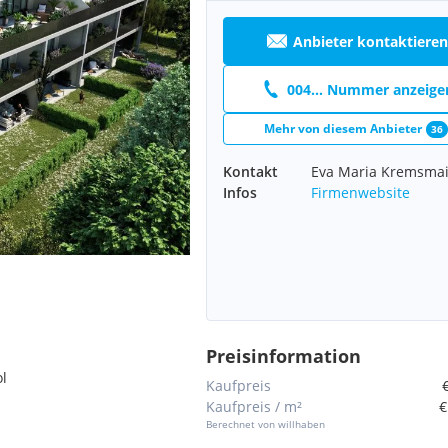
Anbieter kontaktieren
004... Nummer anzeige
Mehr von diesem Anbieter
36
Kontakt
Eva Maria Kremsmai
Infos
Firmenwebsite
Preisinformation
ol
Kaufpreis
Kaufpreis / m²
€
Berechnet von willhaben