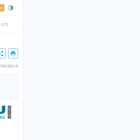
en
5.575
798630618