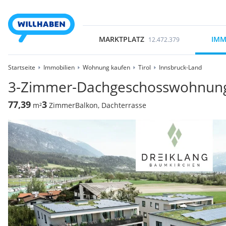
MARKTPLATZ
IMM
12.472.379
Startseite
Immobilien
Wohnung kaufen
Tirol
Innsbruck-Land
3-Zimmer-Dachgeschosswohnung
77,39
3
m²
Zimmer
Balkon, Dachterrasse