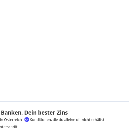
Westen, so dass sie im
tet werden,
Küche samt Kochinsel und
erichtet,
 auf der 33 m²
doppelt.
g und die Extras!
um Kaufpreis von je Euro
 Banken. Dein bester Zins
in Österreich
Konditionen, die du alleine oft nicht erhältst
n, Details oder
nterschrift