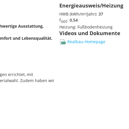
Energieausweis/Heizung
HWB (kWh/m²/Jahr):
37
f
:
0,54
GEE
hwertige Ausstattung,
Heizung:
Fußbodenheizung
Videos und Dokumente
Komfort und Lebensqualität.
Realbau-Homepage
n errichtet, mit
erialwahl. Zudem haben wir
nnwand eingebaut,
Schlafräumen und
 und Balkone sind südlich