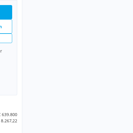
n
r
€ 639.800
 8.267,22