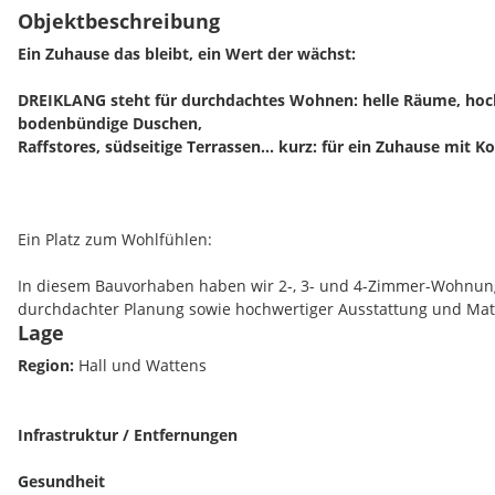
Objektbeschreibung
Ein Zuhause das bleibt, ein Wert der wächst:
DREIKLANG steht für durchdachtes Wohnen: helle Räume, hoc
bodenbündige Duschen,
Raffstores, südseitige Terrassen... kurz: für ein Zuhause mit 
Ein Platz zum Wohlfühlen:
In diesem Bauvorhaben haben wir 2-, 3- und 4-Zimmer-Wohnunge
durchdachter Planung sowie hochwertiger Ausstattung und Mat
Lage
in allen Wohnungen bodenbündige Duschen inklusive Glas-Tre
außerdem Raffstores in den sonnenbeschienenen Wohn- und 
Region:
Hall und Wattens
Terrassenplatten aus Feinsteinzeug. Alle Wohnräume, Terrassen
bzw. südwestlich ausgerichtet.
Infrastruktur / Entfernungen
Gesundheit
Highlights zum laufenden Wohnbauprojekt: