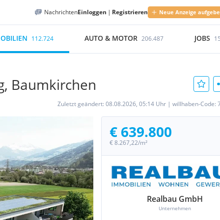
Nachrichten
Einloggen
|
Registrieren
Neue Anzeige aufgeb
OBILIEN
AUTO & MOTOR
JOBS
112.724
206.487
1
, Baumkirchen
Zuletzt geändert:
08.08.2026, 05:14 Uhr
|
willhaben-Code:
€ 639.800
€ 8.267,22/m²
Realbau GmbH
Unternehmen