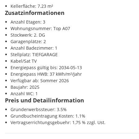
Bank <900m
keramischen Fliesen belegt.
Kellerfläche: 7.23 m²
Post <1600m
Auf den Balkonen und Dachterrassen wurden großformatige F
Zusatzinformationen
Polizei <2700m
verlegt.
Anzahl Etagen: 3
Baumkirchen ist durch die Nähe zur Bundesstraße, Autobah
Wohnungsnummer: Top A07
Radwegen am Inn bestens angebunden und eignet sich herv
Stockwerk: 2. DG
Pendler/innen. Vielfältige Infrastruktur, Freizeiteinrichtunge
Garagenplätze: 2
den Nachbargemeinden gut zu finden.
Anzahl Badezimmer: 1
Der Innenausbau ist abgeschlossen, die Wohnungen wurden 
Stellplatz: TIEFGARAGE
Bewohner übergeben.
Kabel/Sat TV
Energiepass gültig bis: 2034-05-13
Energiepass HWB: 37 kWh/m²/Jahr
Bitte kontaktieren Sie uns für weitere Details oder ein persönli
Verfügbar ab: Sommer 2026
Sie gerne!
Baujahr: 2025
Anzahl WC: 1
DREIKLANG steht für durchdachtes Wohnen: helle Räume, hochw
Preis und Detailinformation
bodenbündige Duschen, Raffstores, südseitige Terrassen - für 
Lebensqualität.
Grunderwerbssteuer: 3.5%
Grundbucheintragung Kosten: 1.1%
Vertragserrichtungsgebuehr: 1,75 % zzgl. Ust.
Die 3-Zimmer-Dachgeschosswohnung Top A07 erfreut ihre künf