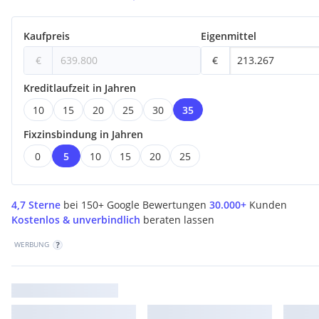
Sie erreichen uns unter +43 (0) 5223-90909-1605, bzw. unter
eva
Kaufpreis
Eigenmittel
€
€
Kreditlaufzeit in Jahren
10
15
20
25
30
35
Fixzinsbindung in Jahren
0
5
10
15
20
25
4,7 Sterne
bei 150+ Google Bewertungen
30.000+
Kunden
Kostenlos & unverbindlich
beraten lassen
WERBUNG