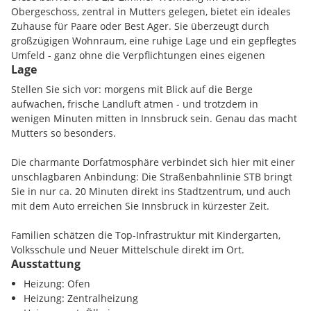
Obergeschoss, zentral in Mutters gelegen, bietet ein ideales
Zuhause für Paare oder Best Ager. Sie überzeugt durch
großzügigen Wohnraum, eine ruhige Lage und ein gepflegtes
Umfeld - ganz ohne die Verpflichtungen eines eigenen
Lage
Hauses.
Stellen Sie sich vor: morgens mit Blick auf die Berge
Die Wohnung wurde im Jahr 1990 neu errichtet und
aufwachen, frische Landluft atmen - und trotzdem in
präsentiert sich heute in einem sehr gepflegten Zustand.
wenigen Minuten mitten in Innsbruck sein. Genau das macht
Laufende Instandhaltungen und Verbesserungen sorgen für
Mutters so besonders.
ein stimmiges Gesamtbild - derzeit sind auch keine
Sanierungsmaßnahmen am Gebäude bekannt.
Die charmante Dorfatmosphäre verbindet sich hier mit einer
unschlagbaren Anbindung: Die Straßenbahnlinie STB bringt
Auf rund 95 m² Wohnfläche überzeugt die Wohnung mit
Sie in nur ca. 20 Minuten direkt ins Stadtzentrum, und auch
einem durchdachten und großzügigen Grundriss:
mit dem Auto erreichen Sie Innsbruck in kürzester Zeit.
Ein einladender Eingangsbereich führt in das helle
Familien schätzen die Top-Infrastruktur mit Kindergarten,
Schlafzimmer, ein modernes Badezimmer mit Badewanne
Volksschule und Neuer Mittelschule direkt im Ort.
und Waschmaschinenanschluss sorgt für Komfort, und der
Ausstattung
Einkaufsmöglichkeiten (MPreis mit Postpartnerstelle), Ärzte,
offene Wohn-Essbereich mit einer hochwertigen, modernen
Apotheke und weitere wichtige Einrichtungen sind bequem
Heizung: Ofen
Einbauküche samt erstklassigen Geräten lädt zum Kochen,
erreichbar.
Heizung: Zentralheizung
Genießen und Entspannen ein. Ein zusätzlicher Arbeits- oder