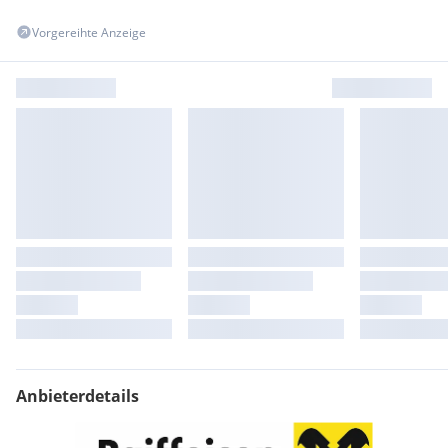
Vorgereihte Anzeige
Fazit:
Eine Wohnung mit dem Platz eines Hauses - barrierefrei,
laufend modernisiert und in ausgezeichnetem Zustand. Ideal
für alle, die Komfort, Qualität und Lebensqualität schätzen.
Vereinbaren Sie gleich einen Besichtigungstermin und
entdecken Sie Ihr neues Zuhause in Mutters!
Anbieterdetails