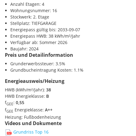
Anzahl Etagen: 4
Post <450m
Wohnungsnummer: 16
Polizei <950m
Stockwerk: 2. Etage
Stellplatz: TIEFGARAGE
Energiepass gültig bis: 2033-09-07
Energiepass HWB: 38 kWh/m²/Jahr
Verfügbar ab: Sommer 2026
Baujahr: 2024
Preis und Detailinformation
Grunderwerbssteuer: 3.5%
Grundbucheintragung Kosten: 1.1%
Energieausweis/Heizung
HWB (kWh/m²/Jahr):
38
HWB Energieklasse:
B
f
:
0,55
GEE
f
Energieklasse:
A++
GEE
Heizung:
Fußbodenheizung
Videos und Dokumente
Grundriss Top 16