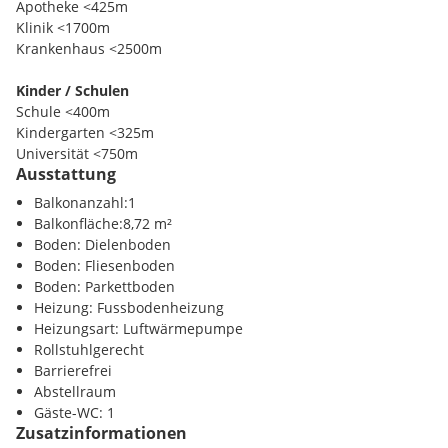
Apotheke <425m
Klinik <1700m
Krankenhaus <2500m
Kinder / Schulen
Schule <400m
Kindergarten <325m
Universität <750m
Ausstattung
Höhere Schule <825m
Balkonanzahl:1
Nahversorgung
Balkonfläche:8,72 m²
Supermarkt <300m
Boden: Dielenboden
Bäckerei <400m
Boden: Fliesenboden
Einkaufszentrum <525m
Boden: Parkettboden
Heizung: Fussbodenheizung
Verkehr
Heizungsart: Luftwärmepumpe
Autobahnanschluss <750m
Rollstuhlgerecht
Bahnhof <1800m
Barrierefrei
Flughafen <5900m
Abstellraum
Gäste-WC: 1
Sonstige
Zusatzinformationen
Bank <225m